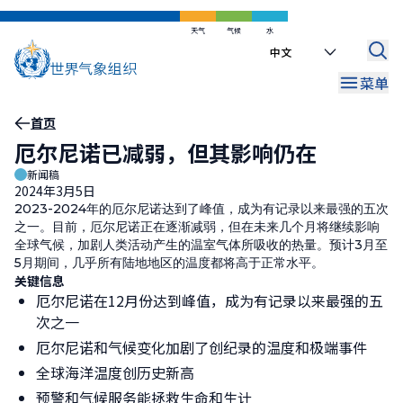
跳
到
天气
气候
水
Select
主
your
要
菜单
language
内
容
面
首页
厄尔尼诺已减弱，但其影响仍在
包
新闻稿
屑
2024年3月5日
2023-2024年的厄尔尼诺达到了峰值，成为有记录以来最强的五次
之一。目前，厄尔尼诺正在逐渐减弱，但在未来几个月将继续影响
全球气候，加剧人类活动产生的温室气体所吸收的热量。预计3月至
5月期间，几乎所有陆地地区的温度都将高于正常水平。
关键信息
厄尔尼诺在12月份达到峰值，成为有记录以来最强的五
次之一
厄尔尼诺和气候变化加剧了创纪录的温度和极端事件
全球海洋温度创历史新高
预警和气候服务能拯救生命和生计