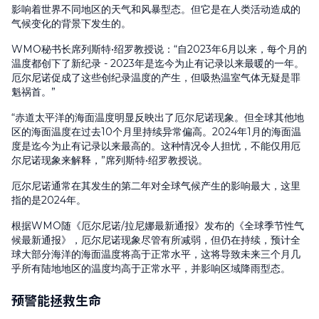
影响着世界不同地区的天气和风暴型态。但它是在人类活动造成的
气候变化的背景下发生的。
WMO秘书长席列斯特•绍罗教授说：“自2023年6月以来，每个月的
温度都创下了新纪录 - 2023年是迄今为止有记录以来最暖的一年。
厄尔尼诺促成了这些创纪录温度的产生，但吸热温室气体无疑是罪
魁祸首。”
“赤道太平洋的海面温度明显反映出了厄尔尼诺现象。但全球其他地
区的海面温度在过去10个月里持续异常偏高。2024年1月的海面温
度是迄今为止有记录以来最高的。这种情况令人担忧，不能仅用厄
尔尼诺现象来解释，”席列斯特•绍罗教授说。
厄尔尼诺通常在其发生的第二年对全球气候产生的影响最大，这里
指的是2024年。
根据WMO随《厄尔尼诺/拉尼娜最新通报》发布的《全球季节性气
候最新通报》，厄尔尼诺现象尽管有所减弱，但仍在持续，预计全
球大部分海洋的海面温度将高于正常水平，这将导致未来三个月几
乎所有陆地地区的温度均高于正常水平，并影响区域降雨型态。
预警能拯救生命