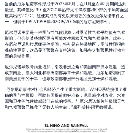
当前的厄尔尼诺事件形成于2023年6月，在11月至次年1月期间达到
最强。其峰值比1991至2020年热带太平洋东部和中部的平均海面温
度高出约2.0°C。这使其成为有史以来最强的五次厄尔尼诺事件之
一，但弱于1997/1998年和2015/2016年的厄尔尼诺事件。
厄尔尼诺主要是一种季节性气候现象，对季节性气候平均值有气候
影响，但会使某些地区更有可能发生极端天气和气候事件。此外，
在厄尔尼诺和拉尼娜事件期间，特别是在热带地区，季节性预报的
准确性更高，这凸显了预警在支持决策、加强备灾和预见性行动方
面的关键作用。
厄尔尼诺导致降雨量增加，引发非洲之角和美国南部洪水泛滥，造
成东南亚、澳大利亚和非洲南部异常干燥和温暖。厄尔尼诺加剧了
南美洲北部的干旱，也导致南部非洲部分地区更加干燥和温暖。
“厄尔尼诺事件对社会和经济产生了重大影响。WMO系统提供了准
确的季节性预报，帮助各国提前做好准备，尽量减少对农业、水资
源和卫生等气候敏感部门造成的损害。与厄尔尼诺相关的极端天气
和气候预警已挽救了无数人的生命，”席列斯特•绍罗教授说。