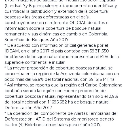
1.750 imágenes de satélite de media resolución espacial
(Landsat 7y 8 principalmente), que permiten identificar y
cuantificar la distribución y extensión de la cobertura
boscosa y las áreas deforestadas en el país,
constituyéndose en el referente OFICIAL de datos e
información sobre la cobertura de bosque natural
remanente y sus dinámicas de cambio en Colombia.
Superficie de Bosques Año 2017
* De acuerdo con información oficial generada por el
IDEAM, en el año 2017 el país contaba con 59.311.350
hectáreas de bosque natural que representan el 52% de la
superficie continental e insular.
* La mayor proporción de cobertura boscosa natural, se
concentra en la región de la Amazonía colombiana con un
poco más del 66.6% del total nacional, con 39´516.141 ha.
* Así mismo, se reporta que la región del Caribe Colombiano
continúa siendo la región con menor proporción de
cobertura boscosa natural, representando tan solo el 2.9%
del total nacional con 1´696.682 ha de bosque natural.
Deforestación Año 2017
* La operación del componente de Alertas Tempranas de
Deforestación –AT-D del Sistema de monitoreo generó
cuatro (4) Boletines trimestrales para el año 2017,