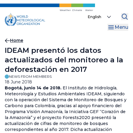
Skip
to
Weather
Climate
Water
Select
main
your
content
Menu
language
Breadcrumb
Home
IDEAM presentó los datos
actualizados del monitoreo a la
deforestación en 2017
NEWS FROM MEMBERS
18 June 2018
Bogotá, junio 14 de 2018.
El Instituto de Hidrología,
Meteorología y Estudios Ambientales IDEAM, siguiendo
con la operación del Sistema de Monitoreo de Bosques y
Carbono para Colombia, gracias al apoyo financiero del
Programa Visión Amazonía, la Iniciativa GEF “Corazón de
la Amazonía” y el proyecto Forests2020 presentó la
actualización de cifras de monitoreo de bosques
correspondientes al año 2017. Dicha actualización