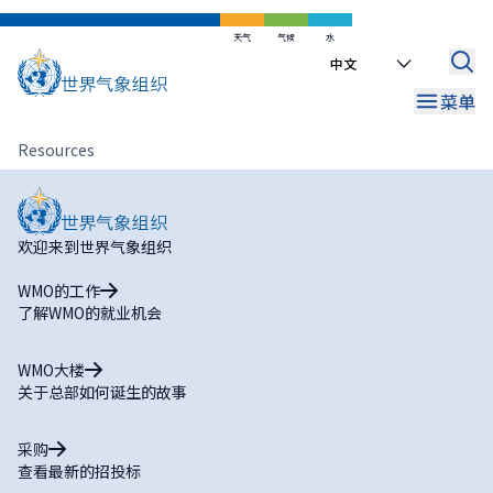
跳
到
天气
气候
水
Select
主
your
要
菜单
language
内
容
面
Resources
包
屑
欢迎来到世界气象组织
WMO的工作
了解WMO的就业机会
WMO大楼
关于总部如何诞生的故事
采购
查看最新的招投标