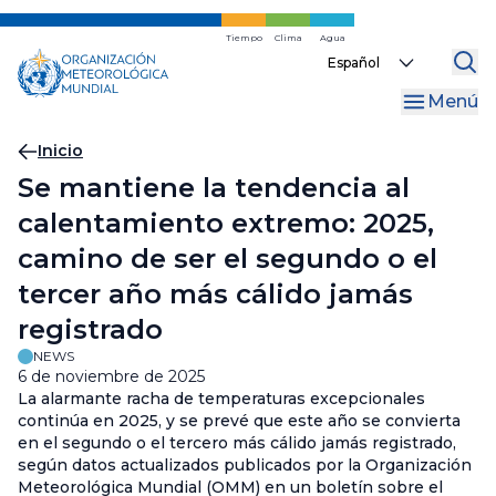
Ir
al
Tiempo
Clima
Agua
Select
contenido
your
principal
Menú
language
Migas
Inicio
Se mantiene la tendencia al
de
calentamiento extremo: 2025,
pan
camino de ser el segundo o el
tercer año más cálido jamás
registrado
NEWS
6 de noviembre de 2025
La alarmante racha de temperaturas excepcionales
continúa en 2025, y se prevé que este año se convierta
en el segundo o el tercero más cálido jamás registrado,
según datos actualizados publicados por la Organización
Meteorológica Mundial (OMM) en un boletín sobre el