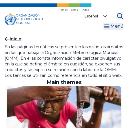
Ir
al
Tiempo
Clima
Agua
Select
contenido
your
principal
Menú
language
Migas
Inicio
En las páginas temáticas se presentan los distintos ámbitos
de
en los que trabaja la Organización Meteorológica Mundial
pan
(OMM). En ellas consta información de carácter divulgativo,
en la que se define el ámbito en cuestión, se exponen sus
impactos y se explica su relación con la labor de la OMM.
Los temas se utilizan como referencia en todo el sitio web.
Main themes