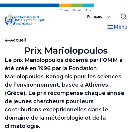
Skip
to
Temps
Climat
Eau
Select
main
your
content
Menu
language
Fil
Accueil
Prix Mariolopoulos
d'Ariane
Le prix Mariolopoulos décerné par l’OMM a
été créé en 1996 par la Fondation
Mariolopoulos-Kanaginis pour les sciences
de l’environnement, basée à Athènes
(Grèce). Le prix récompense chaque année
de jeunes chercheurs pour leurs
contributions exceptionnelles dans le
domaine de la météorologie et de la
climatologie.