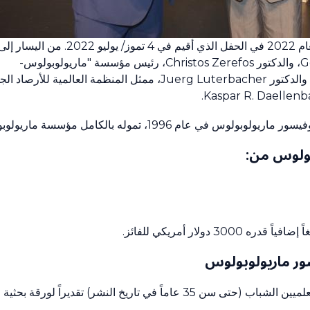
الفائزون بجائزة البروفيسور ماريولوبولوس لعام 2022 في الحفل الذي أقيم في 4 تموز/ يوليو 2022. من اليسار 
اليمين: الفائز بالجائزة الدكتور George Varlas، والدكتور Christos Zerefos، رئيس مؤسسة "ماريولوبولوس-
كاناجينيس" (Mariolopoulos-Kanaginis)، والدكتور Juerg Luterbacher، ممثل المنظمة العالمية للأرصا
1996، تموله بالكامل مؤسسة ماريولوبولوس-كاناجينيس.
بولوس من:
دولار أمريكي للفائز.
سور ماريولوبولوس
تُمنَح جائزة البروفيسور ماريولوبولوس لأحد العلميين الشباب (حتى سن 35 عام