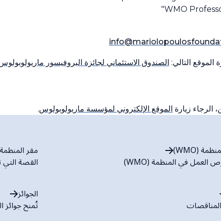
info@mariolopoulosfoundat
 الموقع التالي:
الصندوق الاستئماني لجائزة البروفيسور ماريولوبولوس 
، الرجاء زيارة
الموقع الإلكتروني لمؤسسة ماريولوبولوس
.
مة (WMO)
مقر المنظمة (WMO
العمل في المنظمة (WMO)
القصة التي ت
الجوائز
لمناقصات
تُمنح جوائز المنظمة (WMO) مقاب