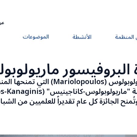
عر
الموضوعات
 المنظمة
الأنشطة
 البروفيسور ماريولوب
أُنشِئت جائزة البروفيسور ماريولوبولوس 
. وتُمنح الجائزة كل عام تقديراً للعلميين من ال