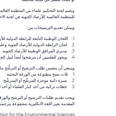
وتضم لجنة التحكيم علماء من المنظمة العالمي
للمنظمة العالمية للأرصاد الجوية في لجنة الاخت
ويمكن تقديم الترشيحات من:
1. اللجان الوطنية التابعة للرابطة الدولية للأرصاد الجوية وعلوم الغلاف الجوي (IAMAS)
2. لجان الرابطة الدولية للأرصاد الجوية وعلوم الغلاف الجوي
3. مديري المرافق الوطنية للأرصاد الجوية
4. ويجوز للعلميين أن يترشحوا أيضاً لنيل الجائزة.
وينبغي أن يتضمن طلب الترشيح أو الترشُّح ما 
1. ثلاث نسخ مطبوعة من الورقة البحثية
2. سيرة ذاتية موجزة للمرشَّح أو المترشِّح
3. خطاب تزكية من أحد كبار العلماء أو أحد العاملين في المرفق الوطني للأرصاد الجوية
ويجب تقديم طلبات الترشيح أو الترشح والورقا
المقدمة بغير اللغة الانكليزية مشفوعة بترجمته
tion for the Environmental Sciences