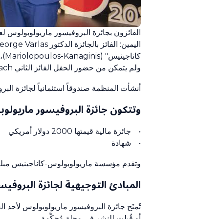
ولم يتمكن من حضور الحفل الفائز الثاني Kaspar R. Daellenbach.
أنشأت المنظمة صندوقاً استئمانياً لجائزة البروفيسور ماريولوبولوس في عام 
وتتكون جائزة البروفيسور ماريولو
• جائزة مالية قيمتها 2000 دولار أمريكي
• شهادة
وتقدم مؤسسة ماريولوبولوس-كاناجينيس مبلغاً إضافياً قدره 3000 
المبادئ التوجيهية لجائزة البروفي
أو قُبلت للنشر في مجلة مُحكَّمة.