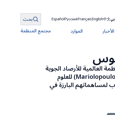
بحث
بي
中文
English
Français
Русский
Español
مجتمع المنظمة
الأخبار
الموارد
ولوس
(Mariolopoulos) التي تمنحها المنظمة العالمية للأرصاد الجوية
في عام 1996 من قبل مؤسسة "ماريولوبولوس-كاناجينيس" (Mariolopoulos-Kanaginis) للعلوم
شباب لمساهماتهم البارزة في