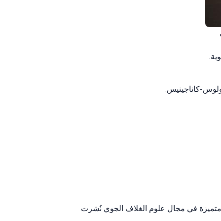
إلى
د الجوية.
اً في تاريخ النشر) تقديراً لورقة بحثية متميزة في مجال علوم الغلاف الجوي نُشرت