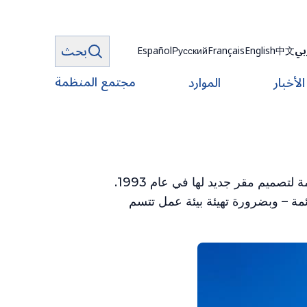
بحث
بي
中文
English
Français
Русский
Español
مجتمع المنظمة
الأخبار
الموارد
تقدم المهندسان رينو برودبيك وجاك روليه بمشروع ‎Chic Planète‏ في المناقصة التي طرحتها المنظمة‏ لتصميم مقر جديد لها في عام ‎1993‏.
ائمة – وبضرورة تهيئة بيئة عمل تتسم