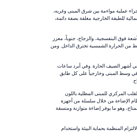
جراء عملية مواءمة بين شرق المبنى وغربه،
مالية للطبقة الخارجية مغلقة بصفة دائمة،
شعة فوق البنفسجية، والزجاج، جنوباً، معزز
 قدرها ‎40‏ في المائة. وتصميم وتكوين الواجهة الجنوبية معاً يترك ‎17‏ في المائة فقط من الحرارة الشمسية تخترق الداخل. ومن
عمل في أشهر الصيف الحارة. وفي أبرد ساعات
دة في وسط المبنى وخارجياً على كل طابق
ح.
قلب المركزي للمبنى المطلية باللون
ظام الإضاءة من خلال سلسلة من أجهزة
تاح، وهو ما يوفر إضاءة متوازنة ومتسقة
لتزام المنظمة‏ بحماية البيئة واستخدام