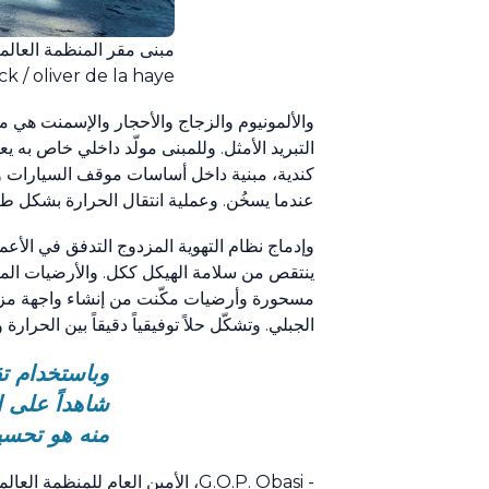
مبنى مقر المنظمة العالمي
k / oliver de la haye
والألمونيوم والزجاج والأحجار والإسمنت هي مو
التبريد الأمثل. وللمبنى مولّد داخلي خاص به ي
كندية، مبنية داخل أساسات موقف السيارات ومرت
عندما يسخُن. وعملية انتقال الحرارة بشكل طبيعي هذه
وإدماج نظام التهوية المزدوج التدفق في الأعم
ينتقص من سلامة الهيكل ككل. والأرضيات الم
مسحورة وأرضيات مكّنت من إنشاء واجهة مزدو
الجبلي. وتشكّل حلاً توفيقياً دقيقاً بين الحرارة 
وباستخدام تق
شاهداً على ا
منه هو تحسين
- ‎G.O.P. Obasi‏، الأمين العام للمنظمة العالمية للأرصاد الجوية، ‎2003-1984