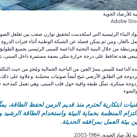
ة للأرصاد الجوية
Adobe Stoc
اد البناء الرئيسية التي استُخدمت لتحقيق توازن صعب بين تغلغل الضوء
عمل بالغاز، ومن ثم يمكن فصله عن الشبكة الوطنية أثناء فترات الذروة الي
بطة من خلال البنية التحتية الداعمة للمبنى الرئيسي بجميع الطوابق. 
 تحافظ على درجة حرارة مثلى بصفة مستمرة داخل المبنى، تتراوح بين ‎20‏ و‎26‏ در
دة الداعمة للمبنى يسرّ العين من الناحية الجمالية ومُجدٍ من حيث التك
زدوجة في الطابق الأرضي تتيح أيضاً صوتيات محسّنة. وعلاوة على ذل
جة مبتكرة، تمثّل طبقة واقية حول قلب المبنى. وهي تعمل كمدخنة ح
والضوء.
نيات ابتكارية تُحترم منذ قديم الزمن لحفظ الطاقة، يمثّ
لتزام المنظمة‏ بحماية البيئة واستخدام الطاقة الرشيد 
 بيئة العمل بمرافقه الحديثة.