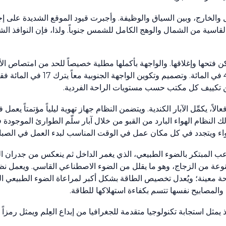
 والخارج، وبين السياق والوظيفة. وأجبرت قيود الموقع الشديدة على إ
القاسية من الشمال والوهج الكامل للشمس جنوباً. ولذا، فإن النوافذ الش
ن فتحها وإغلاقها. والواجهة بأكملها مطلية خصيصاً للحد من امتصاص الأ
تعزيزاً إضافياً لتوفير ظل أكثر بنسبة
كن تكييف كل مكتب حسب مستويات الراحة الفردية.
لاً، يكمِّل الآبار الكندية. ويتضمن النظام جهاز تهوية ليلياً مؤتمتاً ي
لك النظام الهواء البارد من القبو من خلال آبار سلّم الطوارئ الموجو
الهواء ويتجدد في كل مكان عمل في الوقت المناسب لبدء العمل في الصبا
اعب المبتكر بالضوء الطبيعي، الذي يغمر الداخل ثم ينعكس من جدران ال
صنوعة من الزجاج، وهو ما يقلل من الضوء الاصطناعي القاسي. ويعمل ن
ة معينة؛ ويُعدل تخصيص الطاقة بشكل أكبر لمراعاة الضوء الطبيعي الم
، والمصابيح نفسها تتسم بكفاءة استهلاكها للطاقة.
ثل استجابة تكنولوجيا متقدمة للجغرافيا من إبداع العِلم ويمثل رمزاً لا