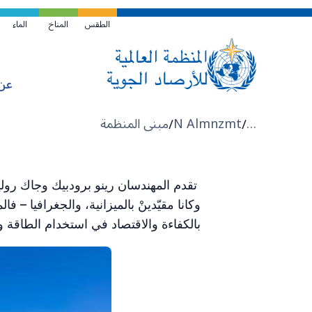
تخطي
إلى
الطقس
المناخ
الماء
المحتوى
الرئيسي
عن
مسار
…
N Almnzmt
مبنى المنظمة
التنقل
وكانا مقيّدينْ بالميزانية، والجغرافيا 
بالكفاءة والاقتصاد في استخدام الطاقة