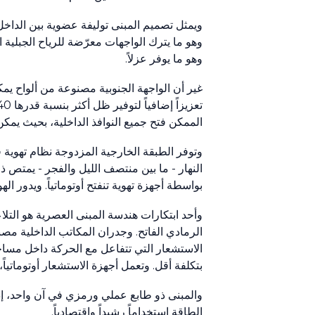
ويمثل تصميم المبنى توليفة عضوية بين الداخل
وهو ما يترك الواجهات معرّضة للرياح الجبلية 
وهو ما يوفر عزلاً.
غير أن الواجهة الجنوبية مصنوعة من ألواح يمك
الممكن فتح جميع النوافذ الداخلية، بحيث يم
وتوفر الطبقة الخارجية المزدوجة نظام تهوية فعا
النهار - ما بين منتصف الليل والفجر - يمتص ذ
بواسطة أجهزة تهوية تنفتح أوتوماتياً. ويدور 
وأحد ابتكارات هندسة المبنى العصرية هو التل
الرمادي الفاتح. وجدران المكاتب الداخلية م
الاستشعار التي تتفاعل مع الحركة داخل مساح
بتكلفة أقل. وتعمل أجهزة الاستشعار أوتوماتياً
والمبنى ذو طابع عملي ورمزي في آن واحد، إذ يم
الطاقة استخداماً رشيداً واقتصادياً.