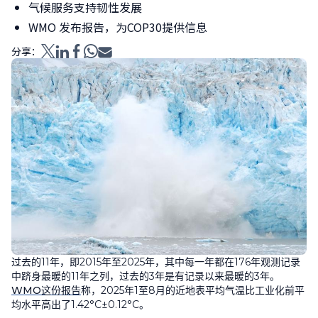
气候服务支持韧性发展
WMO 发布报告，为COP30提供信息
分享：
过去的
11
年，即
2015
年至
2025
年，其中每一年都在
176
年观测记录
中跻身最暖的
11
年之列，过去的
3
年是有记录以来最暖的
3
年。
WMO
这份报告
称，
2025
年
1
至
8
月的近地表平均气温比工业化前平
均水平高出了
1.42°C±0.12°C
。