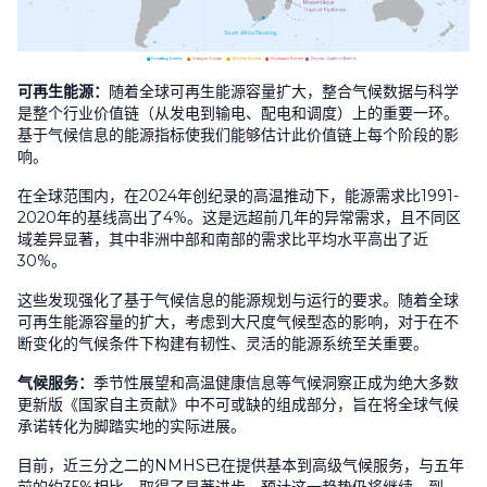
可再生能源：
随着全球可再生能源容量扩大，整合气候数据与科学
是整个行业价值链（从发电到输电、配电和调度）上的重要一环。
基于气候信息的能源指标使我们能够估计此价值链上每个阶段的影
响。
在全球范围内，在
2024
年创纪录的高温推动下，能源需求比
1991-
2020
年的基线高出了
4%
。这是远超前几年的异常需求，且不同区
域差异显著，其中非洲中部和南部的需求比平均水平高出了近
30%
。
这些发现强化了基于气候信息的能源规划与运行的要求。随着全球
可再生能源容量的扩大，考虑到大尺度气候型态的影响，对于在不
断变化的气候条件下构建有韧性、灵活的能源系统至关重要。
气候服务：
季节性展望和高温健康信息等气候洞察正成为绝大多数
更新版《国家自主贡献》中不可或缺的组成部分，旨在将全球气候
承诺转化为脚踏实地的实际进展。
目前，近三分之二的
NMHS
已在提供基本到高级气候服务，与五年