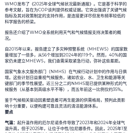
WMO
发布了《
2025
年全球气候状况最新通报》。它是基于科学的
参考文献，旨在为
COP
谈判提供权威证据。它突出强调了关键气候
指标及其对政策制定的支持作用，是连接更详尽但发布频率较低的
科学报告的桥梁。
报告还介绍了
WMO
全系统利用天气和气候情报支持决策者的概
况。
自
2015
年以来，报告建立了多灾种预警系统（
MHEWS
）的国家数
量增加了一倍多，从
56
个增加到
2024
年的
119
个。然而，
40%
的国
家仍未建立
MHEWS
，我们亟需采取紧急行动，弥补这些差距。
国家气象水文服务部门（
NMHS
）在气候行动计划中的作用与日俱
增。这些计划日益重视气候服务，诸如农业、水、卫生和能源等关
键部门的季节性展望。近三分之二的
NMHS
现已提供某种形式的气
候服务（从基本到高级水平不等），而五年前这一比例仅约
35%
。
鉴于气候相关驱动因素塑造着可再生能源的供需格局，预判此类影
响十分重要，以便构建可靠且灵活的清洁能源体系。
要点
气温：
起升温作用的厄尔尼诺条件导致了
2023
年和
2024
年全球气
温升高，但于
2025
年，让位于中性
/
拉尼娜条件。因此，
2025
年
1
至