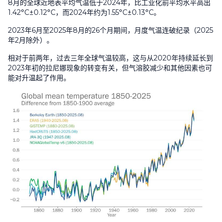
8
月的全球近地表平均气温低于
2024
年，比工业化前平均水平高出
1.42°C±0.12°C
，而
2024
年约为
1.55°C±0.13°C
。
2023
年
6
月至
2025
年
8
月的
26
个月期间，月度气温连破纪录（
2025
年
2
月除外）。
相对于前两年，过去三年全球气温较高，这与从
2020
年持续延长到
2023
年初的拉尼娜现象的转变有关，但气溶胶减少和其他因素也可
能对升温起了作用。