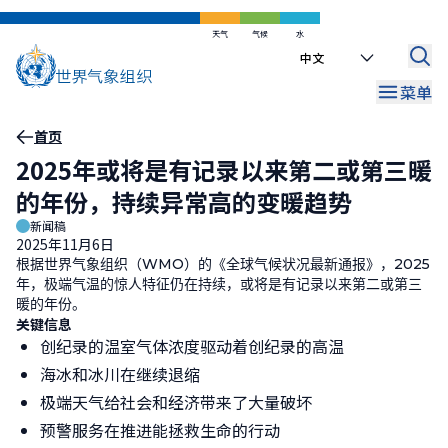
跳
到
天气
气候
水
Select
主
your
要
菜单
language
内
容
面
首页
2025年或将是有记录以来第二或第三暖
包
的年份，持续异常高的变暖趋势
屑
新闻稿
2025年11月6日
根据世界气象组织（
WMO
）的《全球气候状况最新通报》，
2025
年，极端气温的惊人特征仍在持续，或将是有记录以来第二或第三
暖的年份。
关键信息
创纪录的温室气体浓度驱动着创纪录的高温
海冰和冰川在继续退缩
极端天气给社会和经济带来了大量破坏
预警服务在推进能拯救生命的行动