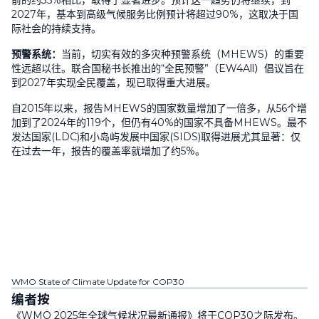
前的约
35%
相比，取得了显著进步。预计这一趋势仍将继续，到
2027
年，基本到高级气候服务比例预计将超过
90%
，这取决于国
际社会的持续支持。
预警系统：
当前，切实有效的多灾种预警系统（
MHEWS
）的重要
性远超以往。联合国秘书长推出的“全民预警”（
EW4All
）倡议旨在
到
2027
年实现全民覆盖，现已取得重大进展。
自
2015
年以来，报告
MHEWS
的国家数量增加了一倍多，从
56
个增
加到了
2024
年的
119
个，但仍有
40%
的国家不具备
MHEWS
。最不
发达国家
(LDC)
和小岛屿发展中国家
(SIDS)
取得进展尤其显著：仅
在过去一年，报告的覆盖率就增加了约
5%
。
WMO State of Climate Update for COP30
编者按
《
WMO 2025
年全球气候状况最新通报》将于
COP30
之际发布。