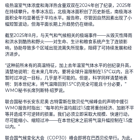
吸热温室气体浓度和海洋热含量双双在
2024
年创了纪录，
2025
年
在持续攀升。冬季冰冻后，北极海冰面积创了历史新低，南极海冰
面积全年均显著低于平均水平。报告称，尽管因自然因素出现了小
幅短暂波动，但海平面长期上升趋势仍在继续。
截至
2025
年
8
月，与天气和气候相关的极端事件
——
从毁灭性降雨
和洪水到酷热和野火
——
对生命、生计和粮食系统产生了连锁影
响，协助导致多个区域出现流离失所现象，阻碍了可持续发展和经
济进步。
“这种前所未有的高温特征，加上去年温室气体水平的创纪录升高，
清楚地说明：在未来几年内，要将全球升温限制在
1.5°C
以内，且不
暂时过冲这一目标，几乎是不可能的。但是，科学同样清楚地表
明：到本世纪末，将气温降回到
1.5°C
仍完全可能且十分必要，”
WMO
秘书长席列斯特
·
绍罗说。
联合国秘书长安东尼奥·古特雷斯在致贝伦气候峰会的声明中援引
WMO报告时指出：“每年的升温均超过
1.5
度将重创经济、加剧不平
等并造成不可逆转的损害。我们必须立即采取大规模、快速行动，
尽可能缩小、缩短过冲——在本世纪末之前将气温升幅控制在
1.5
度
以内。”
联合国气候变化大会（
COP30
）峰会即将在巴西贝伦举行。为此，