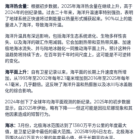
海洋热含量：
根据初步数据，
2025
年海洋热含量在继续上升，高于
2024
年的创纪录值。过去二十年来，海洋升温速率特别强劲，表明
了地球系统正快速将过剩能量以热量形式捕获起来。
90%
以上的能
量进入了海洋，导致海洋升温。
海洋升温具有深远影响，包括海洋生态系统退化、生物多样性丧
失、以及海洋的碳汇作用减弱。它会加剧热带和亚热带风暴、加速
极地海冰流失、并与陆地冰融化一同推动海平面上升。预计这种升
温趋势将持续下去，在百年到千年时间尺度上，这可能是不可逆转
的变化。
海平面上升：
自有卫星记录以来，海平面的长期上升速度有所增
加，从
1993
年至
2002
年每年
2.1
毫米增加到
2016
年至
2025
年每年
4.1
毫米，几乎翻倍。这反映了海洋升温和热膨胀以及冰川与冰盖融
化的综合影响。
2024
年创下了全球年均海平面观测的新纪录。
2025
年的初步数据
显示，自
2025
年伊始，略有下降
——
但这可能是因拉尼娜现象和其
他因素造成的短暂行为。
海冰：
3
月份，北极海冰范围达到了
1380
万平方公里的年度最大
值，是卫星记录中最低的最大范围。
2025
年
9
月
6
日左右，北极海冰
范围达
460
万平方公里的年度最小值，低于长期平均水平。