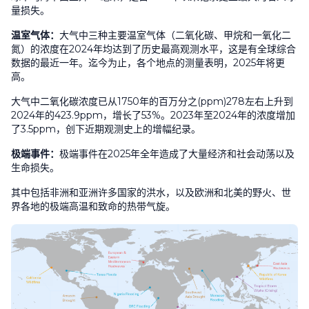
量损失。
温室气体：
大气中三种主要温室气体（二氧化碳、甲烷和一氧化二
氮）的浓度在
2024
年均达到了历史最高观测水平，这是有全球综合
数据的最近一年。迄今为止，各个地点的测量表明，
2025
年将更
高。
大气中二氧化碳浓度已从
1750
年的百万分之
(ppm)278
左右上升到
2024
年的
423.9ppm
，增长了
53%
。
2023
年至
2024
年的浓度增加
了
3.5ppm
，创下近期观测史上的增幅纪录。
极端事件：
极端事件在
2025
年全年造成了大量经济和社会动荡以及
生命损失。
其中包括非洲和亚洲许多国家的洪水，以及欧洲和北美的野火、世
界各地的极端高温和致命的热带气旋。