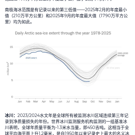
南极海冰范围是有记录以来的第三低值
——2025
年
2
月的年度最小
值（
210
万平方公里）和
2025
年
9
月的年度最大值（
1790
万平方公
里）均为如此。
冰川：
2023/2024
水文年是全球所有被监测冰川区域连续第三年记
录到净质量损失的年份。世界冰川监测服务机构监测的一组基准冰
川表明，全球年质量平衡为
-1.3
米水当量，即
450
吉吨。这相当于全
球平均海平面上升
1.2
毫米，是自
1950
年以来记录史上最大的名义冰