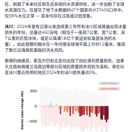
在，削弱了未来社区和生态系统的水资源供给，进一步加剧了全球
水资源压力。在提交了地下水数据的
47
个国家共计
37406
口井中，
仅
38%
水位正常 — 其余均存在过高或过低现象。
冰川：
2024
年是有记录以来连续第三年所有冰川区域普遍出现冰量
损失的年份，总量达
450
吉吨（相当于一座高
7
公里、宽
7
公里、深
7
公里的巨型冰块，或足以填满
1.8
亿个奥运会标准游泳池的水
量）。如此规模的融水在一年内使全球海平面上升约
1.2
毫米，推高
了数亿沿海居民面临的洪水风险。
斯堪的纳维亚、斯瓦尔巴和北亚均出现了创纪录的质量损失，加拿
大北极和格陵兰岛周边等部分区域的质量损失则较为温和。哥伦比
亚冰川靠近热带的地区
2024
年的冰川损失量达
5%
。