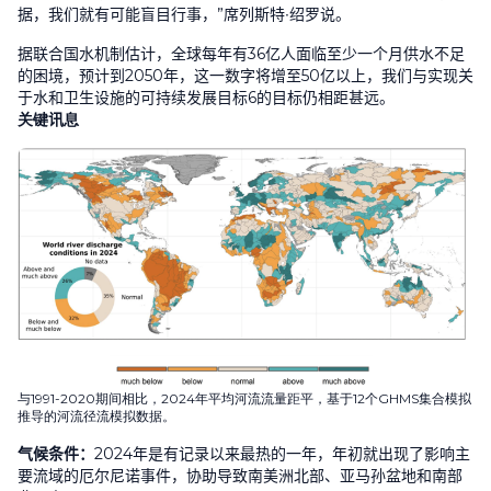
据，我们就有可能盲目行事，”席列斯特
∙
绍罗说。
据联合国水机制估计，全球每年有
36
亿人面临至少一个月供水不足
的困境，预计到
2050
年，这一数字将增至
50
亿以上，我们与实现关
于水和卫生设施的可持续发展目标
6
的目标仍相距甚远。
关键
讯
息
与1991-2020期间相比，2024年平均河流流量距平，基于12个GHMS集合模拟
推导的河流径流模拟数据。
气候条件：
2024
年是有记录以来最热的一年，年初就出现了影响主
要流域的厄尔尼诺事件，协助导致南美洲北部、亚马孙盆地和南部