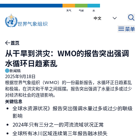
跳
到
天气
气候
水
Select
主
your
要
菜单
language
内
容
面
首页
从干旱到洪灾：WMO的报告突出强调
包
水循环日趋紊乱
屑
新闻稿
2025年9月18日
根据世界气象组织（
WMO
）的一份最新报告，水循环正日趋紊乱
和极端，在洪灾和干旱之间摇摆。报告突出强调了水量过多或过少
对经济和社会的连锁影响。
关键信息
全球水资源状况》报告突出强调水量过多或过少的联级
影响
2024年只有三分之一的河流流域状况正常
全球所有冰川区域连续第三年报告融冰损失