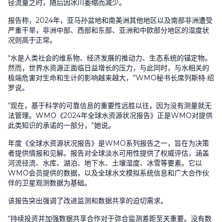
径流量之时，随后因冰川萎缩而减少。
报告称，
2024
年，亚马孙盆地和南美洲其他地区以及南部非洲遭受
严重干旱，非洲中部、西部和东部、亚洲和中欧部分地区的湿度状
况则高于正常。
“水是人类社会的维系物、经济发展的推动力、生态系统的锚定物。
然而，世界水资源正面临日益增长的压力，与此同时，与水相关的
极端危害对生命和生计的影响越来越大，”
WMO
秘书长席列斯特
∙
绍
罗说。
“现在，基于科学的可靠信息的重要性远胜以往，因为没有测量就无
法管理。
WMO
《
2024
年全球水资源状况报告》正是
WMO
对提供
此类知识的承诺的一部分，”她说。
年度《全球水资源状况报告》是
WMO
系列报告之一，旨在为决策
者提供情报和见解。报告对全球淡水可用性提供了权威评估，涵盖
河流径流、水库、湖泊、地下水、土壤湿度、冰雪等要素。它以
WMO
会员提供的数据，以及全球水文模拟系统信息和广大合作伙
伴的卫星观测数据为基础。
该报告突出强调了改进监测和数据共享的迫切需求。
“持续投资并加强数据共享合作对于弥合监测差距至关重要。没有数