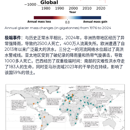
Annual glacier mass changes (in gigatonnes) from 1976 to 2024
极端事件
：与历史正常水平相比，
2024
年，非洲热带地区经历了异
常强降雨，导致约
2500
人死亡，
400
万人流离失所。欧洲遭遇了自
2013
年以来广泛最大的洪水，三分之一的河流网络水位超过了高洪
水警戒线。亚太地区受到了破纪录的降雨量和热带气旋袭击，导致
1000
多人死亡。巴西经历了双重极端时间：南部的灾难性洪水夺走
了
183
人的生命，同时亚马孙流域
2023
年的干旱仍在持续，影响了
该国
59%
的领土。