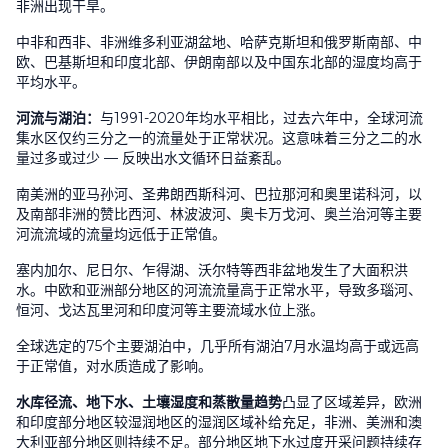
非洲出现干旱。
中非和西非、非洲维多利亚湖盆地、哈萨克斯坦和俄罗斯南部、中
欧、巴基斯坦和印度北部、伊朗南部以及中国东北部的湿度均高于
平均水平。
河流与湖泊：
与
1991-2020
年均水平相比，过去六年中，全球河流
集水区仅约三分之一的流量处于正常状况。这意味着三分之二的水
量过多或过少
—
反映出水文循环日益紊乱。
南美洲的亚马孙河、圣弗朗西斯科河、巴拉那河和奥里诺科河，以
及南部非洲的赞比西河、林波波河、奥卡万戈河、奥兰治河等主要
河流流域的流量均远低于正常值。
塞内加尔、尼日尔、乍得湖、沃尔特等西非盆地发生了大面积洪
水。中欧和亚洲部分地区的河流流量高于正常水平，导致多瑙河、
恒河、戈达瓦里河和印度河等主要流域水位上涨。
全球选定的
75
个主要湖泊中，几乎所有湖泊
7
月水温均高于或远高
于正常值，对水质造成了影响。
水库径流、地下水、土壤湿度和蒸散量趋势
凸显了区域差异，欧洲
和印度部分地区较湿润地区的湿润区域补给充足，非洲、美洲和澳
大利亚部分地区则持续不足。部分地区地下水过度开采问题持续存