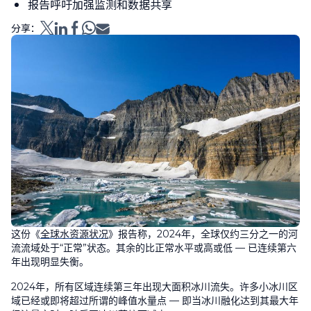
报告呼吁加强监测和数据共享
分享：
这份《
全球水资源状况
》报告称，
2024
年，全球仅约三分之一的河
流流域处于“正常”状态。其余的比正常水平或高或低
—
已连续第六
年出现明显失衡。
2024
年，所有区域连续第三年出现大面积冰川流失。许多小冰川区
域已经或即将超过所谓的峰值水量点
—
即当冰川融化达到其最大年