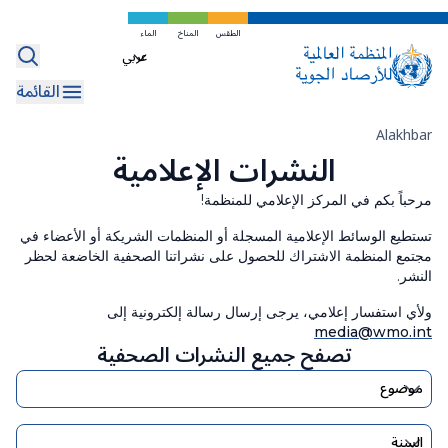
تخطي
الأحداث والاجتماعات
النشرات الإعلامية
إلى
الطقس
المناخ
الماء
Select
اليوم العالمي للأرصاد الجوية
Information for Journalists
المحتوى
your
الرئيسي
القائمة
language
WMO 2027 Calendar Competition
مسار
Alakhbar
النشرات الإعلامية
التنقل
مرحباً بكم في المركز الإعلامي للمنظمة!
تستطيع الوسائط الإعلامية المسجلة أو المنظمات الشريكة أو الأعضاء في
مجتمع المنظمة الاشتراك للحصول على نشراتنا الصحفية الخاضعة لحظر
النشر.
ولأي استفسار إعلامي، يرجى إرسال رسالة إلكترونية إلى
media@wmo.int
تصفح جميع النشرات الصحفية