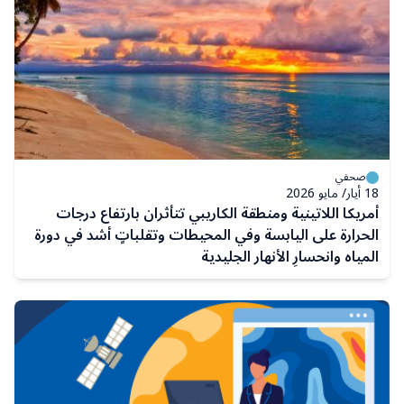
صحفي
18 أيار/ مايو 2026
أمريكا اللاتينية ومنطقة الكاريبي تتأثران بارتفاع درجات
الحرارة على اليابسة وفي المحيطات وتقلباتٍ أشد في دورة
المياه وانحسارِ الأنهار الجليدية