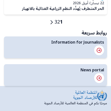
22 نيسان/ أبريل 2026
الحر المتطرف يُهدِّد النظم الزراعية الغذائية بالانهيار
ترقيم
1
2
3
الصفحة
Current
الصفحة
الصفحة
الصفحات
page
التالية
روابط سريعة
Information for Journalists
News portal
مرحبًا بكم في المنظمة العالمية للأرصاد الجوية