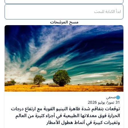
Enter
keyword
The
مسح المرشحات
results
will
automatically
refresh
as
filter
values
change.
صحفي
31 تموز/ يوليو 2026
توقعات بتفاقم شدة ظاهرة النينيو القوية مع ارتفاع درجات
الحرارة فوق معدلاتها الطبيعية في أجزاء كثيرة من العالم
وتغيرات كبيرة في أنماط هطول الأمطار