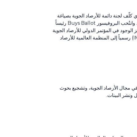
الدولية للأرصاد الجوية (IMO) إلى مؤتمر فيينا الدولي للأرصاد الجوية الذي عُقد عام 1873، والذي كلّف لجنة دائمة للأرصاد الجوية بصياغة
القواعد والأنظمة الأساسية لمنظمة دولية للأرصاد الجوية من أجل تيسير تبادل معلومات الطقس عبر الحدود الوطنية. وانتُخب البروفيسور Buys Ballot رئيساً
 هذه المهمة في أوترخت عام 1878، وظهرت المنظمة الدولية للأرصاد الجوية (IMO) إلى حيز الوجود في المؤتمر الدولي للأرصاد الجوية
الذي عُقد في روما في العام التالي. وظلّت تعمل حتى عام 1950، عندما تحولت المنظمة الدولية للأرصاد الجوية (IMO) رسمياً إلى المنظمة العالمية للأرصاد
ي في مجال الأرصاد الجوية، وتشجيع بحوث
 ونشر البينات.