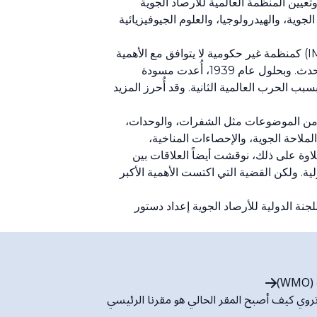
 المنظمة العالمية للأرصاد الجوية (WMO) في آذار/ مارس 1950، بعد بدء نفاذ اتفاقية المنظمة (WMO)، وتعيين المنظمة العالمية للأرصاد الجوية
صاد الجوية، والهيدرولوجيا، والعلوم الجيوفيزيائية
وفي منتصف ثلاثينات القرن الماضي، أصبح من الواضح بشكل متزايد أن تصنيف المنظمة الدولية للأرصاد الجوية (IMO) كمنظمة غير حكومية لا يتوافق مع الأهمية
التي كان يحملها علم الأرصاد الجوية في ذلك الوقت، في سياق التطورات الاقتصادية والتكنولوجية الهائلة التي كانت تحدث. وبحلول عام 1939، أُعدت مسودة
سبب الحرب العالمية الثانية. وقد أُحرز المزيد
في مجموعة واسعة من الموضوعات مثل الشفرات، والوحدات،
ملاحة الجوية، والإحصاءات المناخية،
علاوة على ذلك، نوقشت أيضاً العلاقات بين
 الجليد الدولية. ولكن القضية التي اكتست الأهمية الأكبر
 1946، عندما طلب مؤتمر المديرين من اللجنة الدولية للأرصاد الجوية إعداد دستور
)
روي كيف أصبح المقر الحالي هو مقرنا الرئيسي