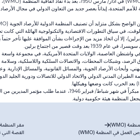
كان إنشاء
متخصصة تابعة للأمم المتحدة، إيذاناً بعصر جديد من التعاون الدولي في مجال الأر
لين)، إلا أن اتخاذ مزيد من الإجراءات بشأن الموافقة عليها تأخر حتماً ب
عد وقت قصير من اجتماع برلين.
ظر مؤتمر المديرين المنعقد في عام 1947 في واشنطن العاصمة، الولايات المتحدة الأمريكية، 
ق الرصد، وشبكات المحطات، والاتصالات السلكية واللاسلكية، وسلامة ال
هني، وأبحاث الأرصاد الجوية، والمسائل القانونية، والمسائل الإدارية. و
لدولية للأرصاد الجوية (IMO) ومنظمة الطيران المدني الدولي والاتحاد الدولي للاتصالات ودورية
وبدأت المساعي الرامية إلى حل هذه المسألة مبكراً في شهر شباط/ فبراير
مة (WMO)
مقر المنظمة (WMO
العمل في المنظمة (WMO)
القصة التي ت