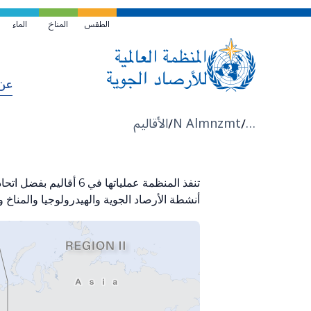
تخطي
إلى
الطقس
المناخ
الماء
المحتوى
الرئيسي
عن
مسار
…
N Almnzmt
الأقاليم
التنقل
تنفذ المنظمة عملياتها
أنشطة الأرصاد الجوية والهيدرولوجيا والمناخ و