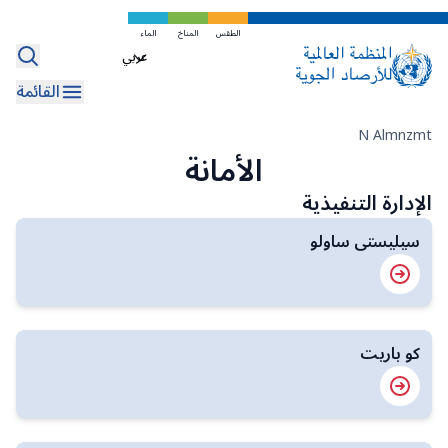
Internal Oversight Office
WMO Commons
区域
تخطي
إلى
الطقس
المناخ
الماء
التمويل والمساءلة
WMO Awards and Prizes
Select
المحتوى
your
الرئيسي
القائمة
Regional Coordination Office
language
مسار
مكاتب الاتصال
N Almnzmt
الأمانة
التنقل
الإدارة التنفيذية
سيليستى ساولو
كو باريت