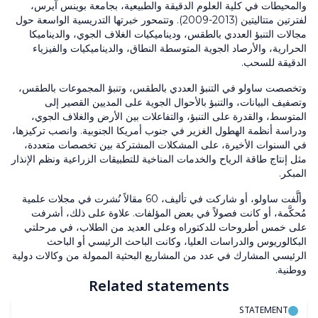
والمحيطات في كلية العلوم الدقيقة والطبيعية، بجامعة بوينس آيرس،
لفترتين متتاليتين (2013-2009). وتتمحور خبرتها التدريسية الواسعة حول
مجالات التنبؤ العددي بالطقس، وديناميكيات الغلاف الجوي، والديناميكا
الحرارية، والأرصاد الجوية المتوسطة النطاق، والديناميكيات والفيزياء
الدقيقة للسحب.
وتخصصت ساولو في التنبؤ العددي بالطقس، وتنبؤ المجموعات بالطقس،
وتصفيف البيانات، والتنبؤ بالأحوال الجوية على المديين القصير إلى
المتوسط، والقدرة على التنبؤ، والتفاعلات بين الأرض والغلاف الجوي،
ودراسة أنظمة الهطول الغزير في جنوب أمريكا الجنوبية. وانصب تركيزها،
في السنوات الأخيرة، على المشكلات المشتركة بين تخصصات متعددة،
مثل إنتاج طاقة الرياح والخدمات المناخية للتطبيقات الزراعية ونظم الإنذار
المبكر.
وألَّفت ساولو، أو شاركت في تأليف، 60 مقالاً نُشرت في مجلات علمية
مُحكَّمة، أو كانت فصولاً في بعض المؤلفات. علاوة على ذلك، أشرفت
على خمس أطروحات للدكتوراه وعلى العديد من الطلاب، في مرحلتي
البكالوريوس والدراسات العليا، وكانت الباحث الرئيسي أو الباحث
الرئيسي المشارك في عدد من المشاريع البحثية الممولة من وكالات دولية
ووطنية.
Related statements
STATEMENT