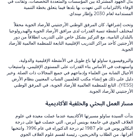
بذل الجهود المشتركة بين المؤسسات والمتعددة التخصصات، وتفانت في
الوفاء بالالتزامات التي تعهدت بها بلدها فيما يتعلق بخطة التنمية
المستدامة لعام 2030 وإطار سِنداي.
وتحت إشرافها، كان المرفق الوطني الأرجنتيني للأرصاد الجوية محفلاً
لمختلف أنشطة تنمية القدرات لدى مرافق الأرصاد الجوية والهيدرولوجيا
بالبلدان النامية، مع التركيز بشكل خاص على التدريب انطلاقاً من دور
الأرجنتين كأحد مراكز التدريب الإقليمية التابعة للمنظمة العالمية للأرصاد
الجوية.
والبروفيسورة ساولو لها باع طويل في الأنشطة الإقليمية والدولية،
واستهدفت في الأساس بناء القدرات على المستوى الإقليمي، واستيعاب
الأجيال الشابة من العلماء وإدماجهم في جميع المجالات ذات الصلة. وخير
دليل على ذلك هو إنشاء مكتب للعلميين الشباب المعنيين بنظام الأرض
(YESS)، التابع للمنظمة العالمية للأرصاد الجوية، في المرفق الوطني
الأرجنتيني للأرصاد الجوية.
مسار العمل البحثي والخلفية الأكاديمية
بدأت السيدة ساولو مسيرتها الأكاديمية عندما عملت معيدة في علوم
الغلاف الجوي في جامعة بوينس آيرس، التي حصلت فيها على درجة
البكالوريوس في عام 1987 ثم درجة الدكتوراه في عام 1996. وانتخبها
أقرانها، من الطلاب والخريجين، رئيسة لقسم علوم الغلاف الجوي