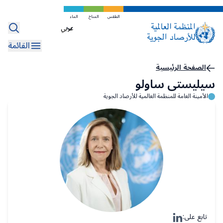
تخطي
إلى
الطقس
المناخ
الماء
Select
المحتوى
your
الرئيسي
القائمة
language
مسار
الصفحة الرئيسية
سيليستى ساولو
التنقل
الأمينة العامة للمنظمة العالمية للأرصاد الجوية
تابع على: