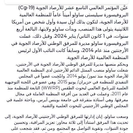
عيَّن المؤتمر العالمي التاسع عشر للأرصاد الجوية (Cg-19)
البروفيسورة سيليستى ساولو أميناً عاماً للمنظمة العالمية
للأرصاد الجوية، لتكون بذلك أول سيدة وأول شخص من أمريكا
اللاتينية يتولى هذا المنصب. وبدأت ساولو ولايتها، البالغة أربع
سنوات، في 1 كانون الثاني/ يناير 2024. وقبل ذلك، عملت
البروفيسورة ساولو مديرة للمرفق الوطني للأرصاد الجوية في
الأرجنتين منذ عام 2014، وسابقاً كانت النائب الأول لرئيس
المنظمة العالمية للأرصاد الجوية.
وبحكم منصبها مديرةً للمرفق الوطني للأرصاد الجوية في الأرجنتين،
شغلت ساولو منصب الممثل الدائم للأرجنتين لدى المنظمة العالمية
للأرصاد الجوية منذ تموز/ يوليو 2014. وانتُخِبت عضواً في المجلس
التنفيذي للمنظمة في حزيران/ يونيو 2015. وهي عضو في اللجنة التوجيهية
العلمية للبرنامج العالمي لبحوث الطقس (WWRP) التابعة للمنظمة منذ
عام 2011، وعملت في العديد من أفرقة المنظمة العاملة في مجال
معرفتها. وهي أستاذة متفرغة في جامعة بوينس آيرس، وباحثة علمية في
المجلس الوطني الأرجنتيني للبحوث العلمية والتقنية.
وسعت ساولو، إبان إدارتها للمرفق الوطني الأرجنتيني للأرصاد الجوية، إلى
تحديث هذا المرفق استناداً إلى ثلاثة محاور: تعزيز المراقبة، وتحسين
جودة التنبؤات، وتقوية التواصل مع المجتمع. ومن ثم، فقد شجعت على