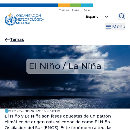
Ir
al
Tiempo
Clima
Agua
Select
contenido
your
principal
Menú
language
Migas
Temas
de
pan
El Niño / La Niña
ATMOSPHERIC PHENOMENA
El Niño y La Niña son fases opuestas de un patrón
climático de origen natural conocido como El Niño-
Oscilación del Sur (ENOS). Este fenómeno altera las