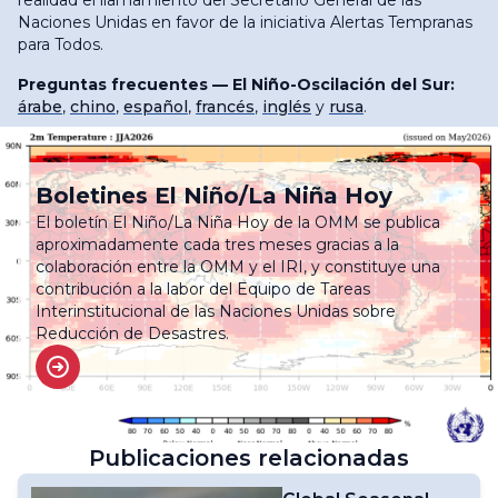
realidad el llamamiento del Secretario General de las
Naciones Unidas en favor de la iniciativa Alertas Tempranas
para Todos.
Preguntas frecuentes — El Niño-Oscilación del Sur:
árabe
,
chino
,
español
,
francés
,
inglés
y
rusa
.
Boletines El Niño/La Niña Hoy
El boletín El Niño/La Niña Hoy de la OMM se publica
aproximadamente cada tres meses gracias a la
colaboración entre la OMM y el IRI, y constituye una
contribución a la labor del Equipo de Tareas
Interinstitucional de las Naciones Unidas sobre
Reducción de Desastres.
Publicaciones relacionadas