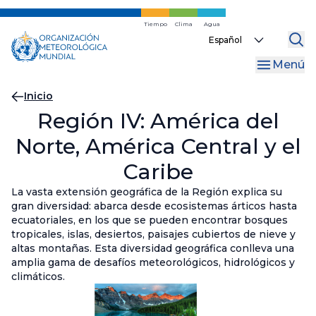
Ir
al
Tiempo
Clima
Agua
Select
contenido
your
principal
Menú
language
Migas
Inicio
Región IV: América del
de
Norte, América Central y el
pan
Caribe
La vasta extensión geográfica de la Región explica su
gran diversidad: abarca desde ecosistemas árticos hasta
ecuatoriales, en los que se pueden encontrar bosques
tropicales, islas, desiertos, paisajes cubiertos de nieve y
altas montañas. Esta diversidad geográfica conlleva una
amplia gama de desafíos meteorológicos, hidrológicos y
climáticos.