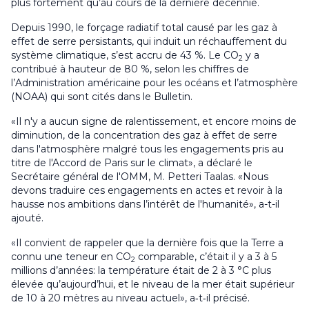
plus fortement qu’au cours de la dernière décennie.
Depuis 1990, le forçage radiatif total causé par les gaz à
effet de serre persistants, qui induit un réchauffement du
système climatique, s’est accru de 43 %. Le CO
y a
2
contribué à hauteur de 80 %, selon les chiffres de
l’Administration américaine pour les océans et l’atmosphère
(NOAA) qui sont cités dans le Bulletin.
«Il n'y a aucun signe de ralentissement, et encore moins de
diminution, de la concentration des gaz à effet de serre
dans l'atmosphère malgré tous les engagements pris au
titre de l'Accord de Paris sur le climat», a déclaré le
Secrétaire général de l'OMM, M. Petteri Taalas. «Nous
devons traduire ces engagements en actes et revoir à la
hausse nos ambitions dans l’intérêt de l'humanité», a-t-il
ajouté.
«Il convient de rappeler que la dernière fois que la Terre a
connu une teneur en CO
comparable, c’était il y a 3 à 5
2
millions d’années: la température était de 2 à 3 °C plus
élevée qu’aujourd’hui, et le niveau de la mer était supérieur
de 10 à 20 mètres au niveau actuel», a‑t‑il précisé.