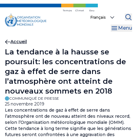
Skip
to
Temps
Climat
Eau
Select
main
your
content
Menu
language
Fil
Accueil
La tendance à la hausse se
d'Ariane
poursuit: les concentrations de
gaz à effet de serre dans
l’atmosphère ont atteint de
nouveaux sommets en 2018
COMMUNIQUÉ DE PRESSE
25 novembre 2019
Les concentrations de gaz à effet de serre dans
l’atmosphère ont de nouveau atteint des niveaux record,
selon l’Organisation météorologique mondiale (OMM).
Cette tendance à long terme signifie que les générations
futures seront confrontées à une aggravation des