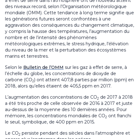
à effet de serre dans l’atmosphère ont de nouveau atteint
des niveaux record, selon l’Organisation météorologique
mondiale (OMM). Cette tendance à long terme signifie que
les générations futures seront confrontées à une
aggravation des conséquences du changement climatique,
y compris la hausse des températures, l’augmentation du
nombre et de l’intensité des phénomènes
météorologiques extrêmes, le stress hydrique, l'élévation
du niveau de la mer et la perturbation des écosystèmes
marins et terrestres.
Selon le
Bulletin de l’OMM
sur les gaz à effet de serre, à
l’échelle du globe, les concentrations de dioxyde de
carbone (CO
) ont atteint 407,8 parties par million (ppm) en
2
2018, alors qu’elles étaient de 405,5 ppm en 2017.
L’augmentation des concentrations de CO
de 2017 à 2018
2
a été très proche de celle observée de 2016 à 2017 et juste
au-dessus de la moyenne des 10 dernières années. Pour
mémoire, les concentrations mondiales de CO
ont franchi
2
le seuil, symbolique, de 400 ppm en 2015.
Le CO
persiste pendant des siècles dans l’atmosphère et
2