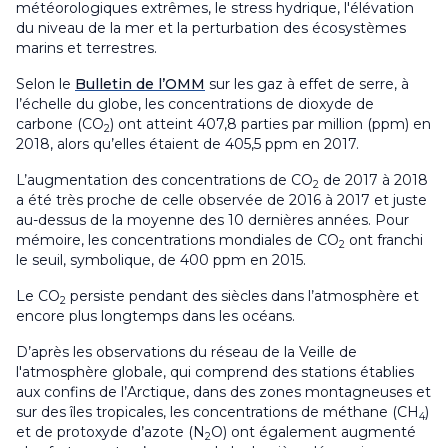
météorologiques extrêmes, le stress hydrique, l'élévation
du niveau de la mer et la perturbation des écosystèmes
marins et terrestres.
Selon le
Bulletin de l’OMM
sur les gaz à effet de serre, à
l’échelle du globe, les concentrations de dioxyde de
carbone (CO
) ont atteint 407,8 parties par million (ppm) en
2
2018, alors qu’elles étaient de 405,5 ppm en 2017.
L’augmentation des concentrations de CO
de 2017 à 2018
2
a été très proche de celle observée de 2016 à 2017 et juste
au-dessus de la moyenne des 10 dernières années. Pour
mémoire, les concentrations mondiales de CO
ont franchi
2
le seuil, symbolique, de 400 ppm en 2015.
Le CO
persiste pendant des siècles dans l’atmosphère et
2
encore plus longtemps dans les océans.
D’après les observations du réseau de la Veille de
l'atmosphère globale, qui comprend des stations établies
aux confins de l’Arctique, dans des zones montagneuses et
sur des îles tropicales, les concentrations de méthane (CH
)
4
et de protoxyde d’azote (N
O) ont également augmenté
2