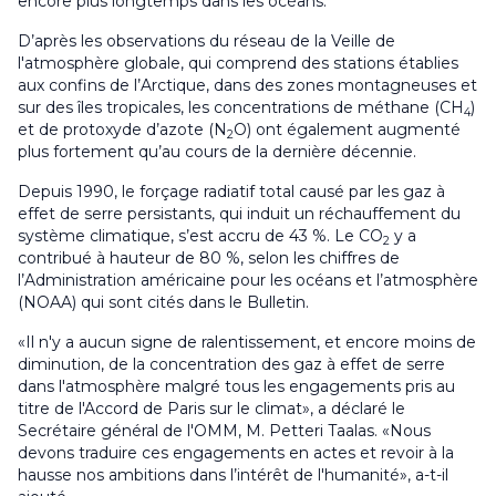
encore plus longtemps dans les océans.
D’après les observations du réseau de la Veille de
l'atmosphère globale, qui comprend des stations établies
aux confins de l’Arctique, dans des zones montagneuses et
sur des îles tropicales, les concentrations de méthane (CH
)
4
et de protoxyde d’azote (N
O) ont également augmenté
2
plus fortement qu’au cours de la dernière décennie.
Depuis 1990, le forçage radiatif total causé par les gaz à
effet de serre persistants, qui induit un réchauffement du
système climatique, s’est accru de 43 %. Le CO
y a
2
contribué à hauteur de 80 %, selon les chiffres de
l’Administration américaine pour les océans et l’atmosphère
(NOAA) qui sont cités dans le Bulletin.
«Il n'y a aucun signe de ralentissement, et encore moins de
diminution, de la concentration des gaz à effet de serre
dans l'atmosphère malgré tous les engagements pris au
titre de l'Accord de Paris sur le climat», a déclaré le
Secrétaire général de l'OMM, M. Petteri Taalas. «Nous
devons traduire ces engagements en actes et revoir à la
hausse nos ambitions dans l’intérêt de l'humanité», a-t-il