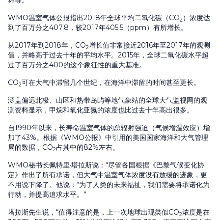
坏等。
WMO温室气体公报指出2018年全球平均二氧化碳（CO
）浓度达
2
到了百万分之407.8，较2017年405.5（ppm）有所增长。
从2017年到2018年，CO
增长值非常接近2016年至2017年的观测
2
值，并略高于过去十年的平均水平。2015年，全球二氧化碳水平超
过了百万分之400的这个象征性的重大基准。
CO
可在大气中滞留几个世纪，在海洋中滞留的时间甚至更长。
2
涵盖偏远北极、山区和热带岛屿等地气象站的全球大气监视网的观
测资料显示，甲烷和氧化亚氮的浓度也比过去十年高出很多。
自1990年以来，长寿命温室气体的总辐射强迫（气候增温效应）增
加了43%。根据《WMO公报》中引用的美国国家海洋和大气管理
局的数据，CO
占其中的82%左右。
2
WMO秘书长佩特里·塔拉斯说：“尽管各国根据《巴黎气候变化协
定》作出了所有承诺，但大气中温室气体浓度没有放缓的迹象，更
不用说下降了。他说：“为了人类的未来福祉，我们需要将承诺化为
行动，并提高追求水平。”
塔拉斯先生说，“值得注意的是，上一次地球出现类似CO
浓度是在
2