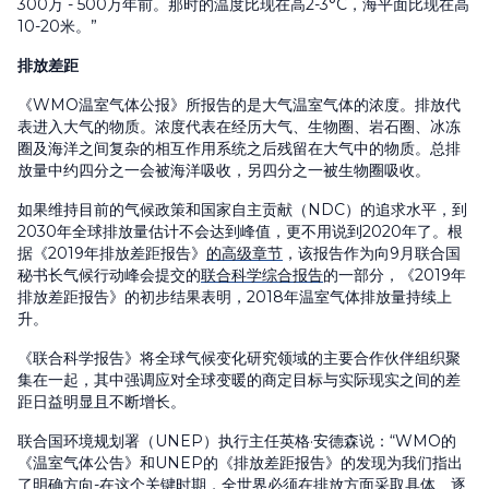
300万 - 500万年前。那时的温度比现在高2-3°C，海平面比现在高
10-20米。”
排放差距
《WMO温室气体公报》所报告的是大气温室气体的浓度。排放代
表进入大气的物质。浓度代表在经历大气、生物圈、岩石圈、冰冻
圈及海洋之间复杂的相互作用系统之后残留在大气中的物质。总排
放量中约四分之一会被海洋吸收，另四分之一被生物圈吸收。
如果维持目前的气候政策和国家自主贡献（NDC）的追求水平，到
2030年全球排放量估计不会达到峰值，更不用说到2020年了。根
据《2019年排放差距报告》
的高级章节
，该报告作为向9月联合国
秘书长气候行动峰会提交的
联合科学综合报告
的一部分，《2019年
排放差距报告》的初步结果表明，2018年温室气体排放量持续上
升。
《联合科学报告》将全球气候变化研究领域的主要合作伙伴组织聚
集在一起，其中强调应对全球变暖的商定目标与实际现实之间的差
距日益明显且不断增长。
联合国环境规划署（UNEP）执行主任英格·安德森说：“WMO的
《温室气体公告》和UNEP的《排放差距报告》的发现为我们指出
了明确方向-在这个关键时期，全世界必须在排放方面采取具体、逐