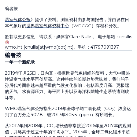
编者按
温室气体公报
》提供了资料。测量资料由参与国报告，并由设在日
本气象厅的
世界温室气体资料中心
（WDCGG）存档和分发。
欲获取更多信息，请联系：媒体官Clare Nullis。 电子邮箱：
cnullis
wmo
.
int
(cnullis[at]wmo[dot]int)
。手机：41797091397
编者按
一年一个新纪录
2019年11月25日，日内瓦 - 根据世界气象组织的资料，大气中吸热
性温室气体水平再创新高。这种持续的长期趋势意味着，我们的子
孙后代将面临越来越严重的气候变化影响，包括温度升高、更极端
的天气、水资源压力、海平面上升以及海洋和陆地生态系统遭到破
坏等。
WMO温室气体公报指出2018年全球平均二氧化碳（CO
）浓度达
2
到了百万分之407.8，较2017年405.5（ppm）有所增长。
从2017年到2018年，CO
增长值非常接近2016年至2017年的观测
2
值，并略高于过去十年的平均水平。2015年，全球二氧化碳水平超