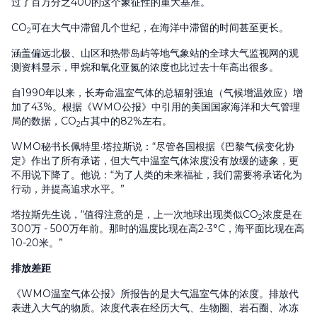
过了百万分之400的这个象征性的重大基准。
CO
可在大气中滞留几个世纪，在海洋中滞留的时间甚至更长。
2
涵盖偏远北极、山区和热带岛屿等地气象站的全球大气监视网的观
测资料显示，甲烷和氧化亚氮的浓度也比过去十年高出很多。
自1990年以来，长寿命温室气体的总辐射强迫（气候增温效应）增
加了43%。根据《WMO公报》中引用的美国国家海洋和大气管理
局的数据，CO
占其中的82%左右。
2
WMO秘书长佩特里·塔拉斯说：“尽管各国根据《巴黎气候变化协
定》作出了所有承诺，但大气中温室气体浓度没有放缓的迹象，更
不用说下降了。他说：“为了人类的未来福祉，我们需要将承诺化为
行动，并提高追求水平。”
塔拉斯先生说，“值得注意的是，上一次地球出现类似CO
浓度是在
2
300万 - 500万年前。那时的温度比现在高2-3°C，海平面比现在高
10-20米。”
排放差距
《WMO温室气体公报》所报告的是大气温室气体的浓度。排放代
表进入大气的物质。浓度代表在经历大气、生物圈、岩石圈、冰冻