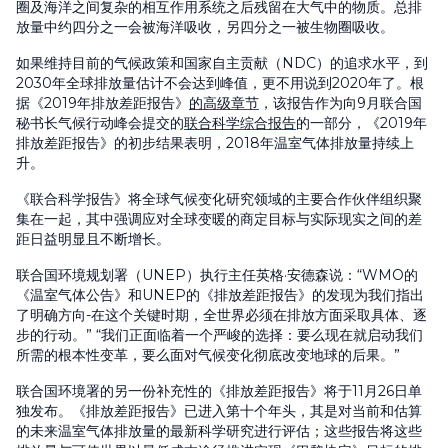
圈及海洋之间复杂的相互作用系统之后残留在大气中的物质。总排
放量中约四分之一会被海洋吸收，另四分之一被生物圈吸收。
如果维持目前的气候政策和国家自主贡献（NDC）的追求水平，到
2030年全球排放量估计不会达到峰值，更不用说到2020年了。根
据《2019年排放差距报告》
的高级章节
，该报告作为向9月联合国
秘书长气候行动峰会提交的
联合科学综合报告
的一部分，《2019年
排放差距报告》的初步结果表明，2018年温室气体排放量持续上
升。
《联合科学报告》将全球气候变化研究领域的主要合作伙伴组织聚
集在一起，其中强调应对全球变暖的商定目标与实际现实之间的差
距日益明显且不断增长。
联合国环境规划署（UNEP）执行主任英格·安德森说：“WMO的
《温室气体公告》和UNEP的《排放差距报告》的发现为我们指出
了明确方向-在这个关键时期，全世界必须在排放方面采取具体、逐
步的行动。” “我们正面临着一个严峻的选择：要么现在就启动我们
所需的根本性变革，要么面对气候变化彻底改变地球的后果。”
联合国环境署的另一份补充性的《排放差距报告》将于11月26日单
独发布。《排放差距报告》已进入第十个年头，其是对当前和估算
的未来温室气体排放量的最新科学研究进行评估；这些报告将这些