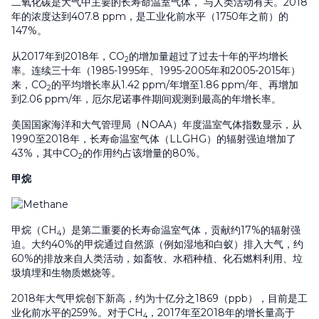
二氧化碳是大气中主要的长寿命温室气体， 与人类活动有关。2018
年的浓度达到407.8 ppm，是工业化前水平（1750年之前）的
147%。
从2017年到2018年，CO
的增加量超过了过去十年的平均增长
2
率。连续三十年（1985-1995年、1995-2005年和2005-2015年）
来，CO
的平均增长率从1.42 ppm/年增至1.86 ppm/年、再增加
2
到2.06 ppm/年，厄尔尼诺事件期间观测到最高的年增长率。
美国国家海洋和大气管理局（NOAA）年度温室气体指数显示，从
1990至2018年，长寿命温室气体（LLGHG）的辐射强迫增加了
43%，其中CO
的作用约占该增量的80%。
2
甲烷
甲烷（CH
）是第二重要的长寿命温室气体，贡献约17%的辐射强
4
迫。大约40%的甲烷通过自然源（例如湿地和白蚁）排入大气，约
60%的排放来自人类活动，如畜牧、水稻种植、化石燃料利用、垃
圾填埋和生物质燃烧等。
2018年大气甲烷创下新高，约为十亿分之1869（ppb），目前是工
业化前水平的259%。对于CH
，2017年至2018年的增长量高于
4