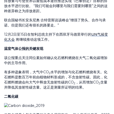
排放量与可使世界以最低成本途径推进实现《巴黎协定》目标的排
放水平进行比较。 “我们可能会到哪里与我们需要到哪里”之间的这
种差异称之为排放差距。
联合国秘书长安东尼奥·古特雷斯说该峰会“增强了势头、合作与承
诺。但是我们还有很长的路要走。”
12月2日至15日在智利总统主持下在西班牙马德里举行的
UN气候变
化大会
将继续推动这项工作。
温室气体公报的关键发现
该公报重点关注同位素如何确认化石燃料燃烧在大气二氧化碳增加
中的主导作用。
有多种迹象表明，大气中CO
水平的增加与化石燃料燃烧有关。化
2
石燃料是数百万年前由植物材料形成的，不含放射性碳。因此，化
石燃料燃烧会向大气中释放无放射性碳的CO
，从而增加CO
含量
2
2
并降低其放射性碳含量。这正是测量所证明的结果。
二氧化碳