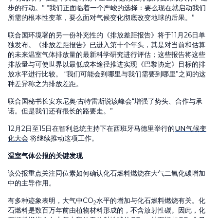
步的行动。” “我们正面临着一个严峻的选择：要么现在就启动我们
所需的根本性变革，要么面对气候变化彻底改变地球的后果。”
联合国环境署的另一份补充性的《排放差距报告》将于11月26日单
独发布。《排放差距报告》已进入第十个年头，其是对当前和估算
的未来温室气体排放量的最新科学研究进行评估；这些报告将这些
排放量与可使世界以最低成本途径推进实现《巴黎协定》目标的排
放水平进行比较。 “我们可能会到哪里与我们需要到哪里”之间的这
种差异称之为排放差距。
联合国秘书长安东尼奥·古特雷斯说该峰会“增强了势头、合作与承
诺。但是我们还有很长的路要走。”
12月2日至15日在智利总统主持下在西班牙马德里举行的
UN气候变
化大会
将继续推动这项工作。
温室气体公报的关键发现
该公报重点关注同位素如何确认化石燃料燃烧在大气二氧化碳增加
中的主导作用。
有多种迹象表明，大气中CO
水平的增加与化石燃料燃烧有关。化
2
石燃料是数百万年前由植物材料形成的，不含放射性碳。因此，化