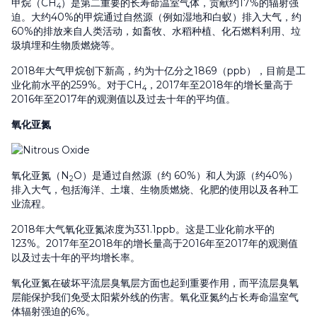
甲烷（CH
）是第二重要的长寿命温室气体，贡献约17%的辐射强
4
迫。大约40%的甲烷通过自然源（例如湿地和白蚁）排入大气，约
60%的排放来自人类活动，如畜牧、水稻种植、化石燃料利用、垃
圾填埋和生物质燃烧等。
2018年大气甲烷创下新高，约为十亿分之1869（ppb），目前是工
业化前水平的259%。对于CH
，2017年至2018年的增长量高于
4
2016年至2017年的观测值以及过去十年的平均值。
氧化亚氮
氧化亚氮（N
O）是通过自然源（约 60%）和人为源（约40%）
2
排入大气，包括海洋、土壤、生物质燃烧、化肥的使用以及各种工
业流程。
2018年大气氧化亚氮浓度为331.1ppb。这是工业化前水平的
123%。2017年至2018年的增长量高于2016年至2017年的观测值
以及过去十年的平均增长率。
氧化亚氮在破坏平流层臭氧层方面也起到重要作用，而平流层臭氧
层能保护我们免受太阳紫外线的伤害。氧化亚氮约占长寿命温室气
体辐射强迫的6%。