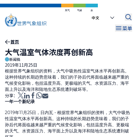
跳
到
天气
气候
水
Select
主
your
要
菜单
language
内
容
面
首页
大气温室气体浓度再创新高
包
新闻稿
屑
2019年11月25日
根据世界气象组织的资料，大气中吸热性温室气体水平再创新高。
这种持续的长期趋势意味着，我们的子孙后代将面临越来越严重的
气候变化影响，包括温度升高、更极端的天气、水资源压力、海平
面上升以及海洋和陆地生态系统遭到破坏等。
分享：
一年一个新纪录
2019年11月25日，日内瓦 - 根据世界气象组织的资料，大气中吸热
性温室气体水平再创新高。这种持续的长期趋势意味着，我们的子
孙后代将面临越来越严重的气候变化影响，包括温度升高、更极端
的天气、水资源压力、海平面上升以及海洋和陆地生态系统遭到破