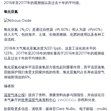
2016年至2017年的观测值以及过去十年的平均值。
氧化亚氮
氧化亚氮（N
O）是通过自然源（约 60%）和人为源（约40%）
2
排入大气，包括海洋、土壤、生物质燃烧、化肥的使用以及各种工
业流程。
2018年大气氧化亚氮浓度为331.1ppb。这是工业化前水平的
123%。2017年至2018年的增长量高于2016年至2017年的观测值
以及过去十年的平均增长率。
氧化亚氮在破坏平流层臭氧层方面也起到重要作用，而平流层臭氧
层能保护我们免受太阳紫外线的伤害。氧化亚氮约占长寿命温室气
体辐射强迫的6%。
编者按
温室气体公报
》提供了资料。测量资料由参与国报告，并由设在日
本气象厅的
世界温室气体资料中心
（WDCGG）存档和分发。
欲获取更多信息，请联系：媒体官Clare Nullis。 电子邮箱：
cnullis