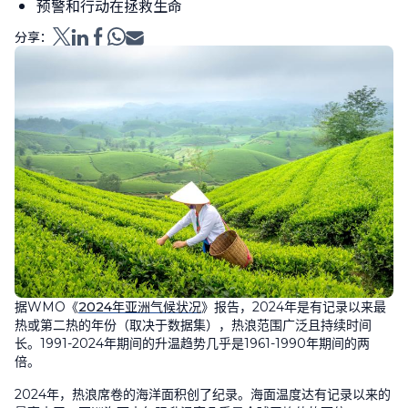
预警和行动在拯救生命
分享：
据
WMO
《
2024
年亚洲气候状况
》报告，
2024
年是有记录以来最
热或第二热的年份（取决于数据集），热浪范围广泛且持续时间
长。
1991-2024
年期间的升温趋势几乎是
1961-1990
年期间的两
倍。
2024
年，热浪席卷的海洋面积创了纪录。海面温度达有记录以来的