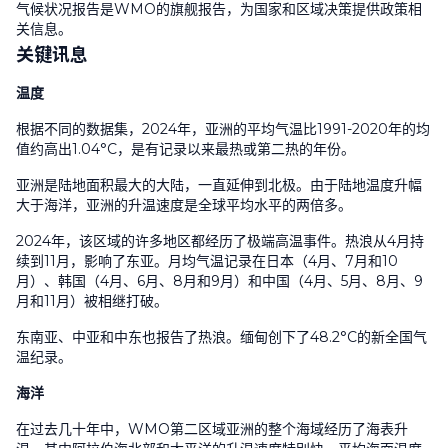
气候状况报告是
WMO
的旗舰报告，为国家和区域决策提供政策相
关信息。
关键讯息
温度
根据不同的数据集，
2024
年，亚洲的平均气温比
1991-2020
年的均
值约高出
1.04°C
，是有记录以来最热或第二热的年份。
亚洲是陆地面积最大的大陆，一直延伸到北极。由于陆地温度升幅
大于海洋，亚洲的升温速度是全球平均水平的两倍多。
2024
年，该区域的许多地区都经历了极端高温事件。热浪从
4
月持
续到
11
月，影响了东亚。月均气温记录在日本（
4
月、
7
月和
10
月）、韩国（
4
月、
6
月、
8
月和
9
月）和中国（
4
月、
5
月、
8
月、
9
月和
11
月）被相继打破。
东南亚、中亚和中东也报告了热浪。缅甸创下了
48.2°C
的新全国气
温纪录。
海洋
在过去几十年中，
WMO
第二区域亚洲的整个海域经历了海表升