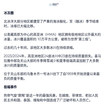
冰冻圈
北冰洋大部分地区都遭受了严重的海冰融化，至（融冰）季节结束
时，冰缘已大幅北移。
以青藏高原为中心的高亚洲（
HMA
）地区拥有极地地区以外最大的
冰量，冰川覆盖面积约
10
万平方公里，被称为世界“第三极”。
过去的几十年间，该地区大多数冰川在持续退缩。
2023/2024
年，高亚洲地区
24
座冰川中
23
座在持续质量损失。喜马
拉雅中部及天山大部的冬季降雪减少和夏季极端高温加剧了大多数
冰川的质量损失。
位于天山东部的乌鲁木齐一号冰川创下了自
1959
年开始测量以来最
负的质量平衡。
极端事件
热带气旋“摩羯”是这一年的最强风暴，在越南、菲律宾、老挝人民
民主共和国、泰国、缅甸和中国造成了广泛破坏和人员伤亡。