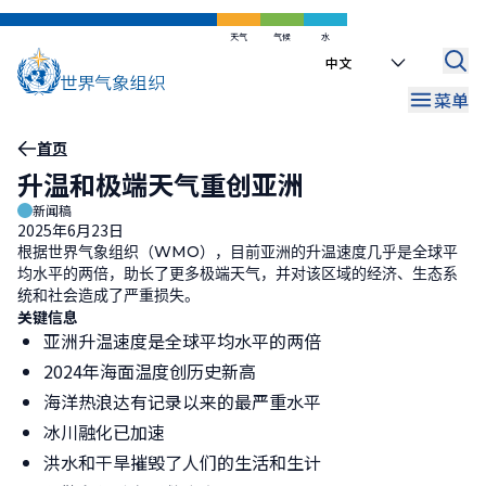
跳
到
天气
气候
水
Select
主
your
要
菜单
language
内
容
面
首页
升温和极端天气重创亚洲
包
新闻稿
屑
2025年6月23日
根据世界气象组织（
WMO
），目前亚洲的升温速度几乎是全球平
均水平的两倍，助长了更多极端天气，并对该区域的经济、生态系
统和社会造成了严重损失。
关键信息
亚洲升温速度是全球平均水平的两倍
2024年海面温度创历史新高
海洋热浪达有记录以来的最严重水平
冰川融化已加速
洪水和干旱摧毁了人们的生活和生计