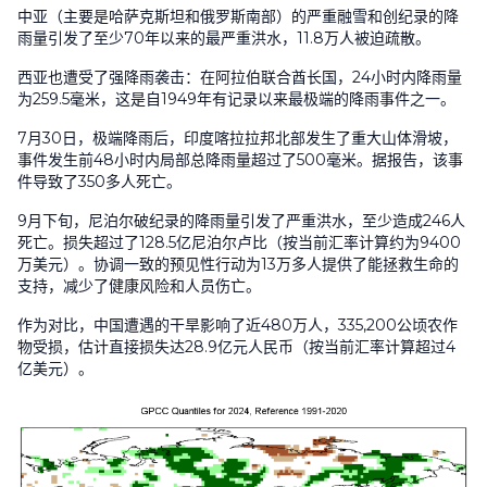
中亚（主要是哈萨克斯坦和俄罗斯南部）的严重融雪和创纪录的降
雨量引发了至少
70
年以来的最严重洪水，
11.8
万人被迫疏散。
西亚也遭受了强降雨袭击：在阿拉伯联合酋长国，
24
小时内降雨量
为
259.5
毫米，这是自
1949
年有记录以来最极端的降雨事件之一。
7
月
30
日，极端降雨后，印度喀拉拉邦北部发生了重大山体滑坡，
事件发生前
48
小时内局部总降雨量超过了
500
毫米。据报告，该事
件导致了
350
多人死亡。
9
月下旬，尼泊尔破纪录的降雨量引发了严重洪水，至少造成
246
人
死亡。损失超过了
128.5
亿尼泊尔卢比（按当前汇率计算约为
9400
万美元）。协调一致的预见性行动为
13
万多人提供了能拯救生命的
支持，减少了健康风险和人员伤亡。
作为对比，中国遭遇的干旱影响了近
480
万人，
335,200
公顷农作
物受损，估计直接损失达
28.9
亿元人民币（按当前汇率计算超过
4
亿美元）。