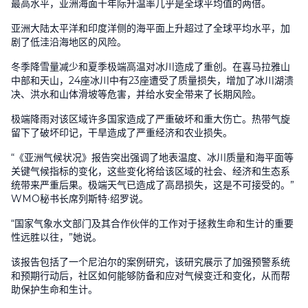
最高水平，亚洲海面十年际升温率几乎是全球平均值的两倍。
亚洲大陆太平洋和印度洋侧的海平面上升超过了全球平均水平，加
剧了低洼沿海地区的风险。
冬季降雪量减少和夏季极端高温对冰川造成了重创。在喜马拉雅山
中部和天山，
24
座冰川中有
23
座遭受了质量损失，增加了冰川湖溃
决、洪水和山体滑坡等危害，并给水安全带来了长期风险。
极端降雨对该区域许多国家造成了严重破坏和重大伤亡。热带气旋
留下了破坏印记，干旱造成了严重经济和农业损失。
“《亚洲气候状况》报告突出强调了地表温度、冰川质量和海平面等
关键气候指标的变化，这些变化将给该区域的社会、经济和生态系
统带来严重后果。极端天气已造成了高昂损失，这是不可接受的。”
WMO
秘书长席列斯特
∙
绍罗说。
“国家气象水文部门及其合作伙伴的工作对于拯救生命和生计的重要
性远胜以往，”她说。
该报告包括了一个尼泊尔的案例研究，该研究展示了加强预警系统
和预期行动后，社区如何能够防备和应对气候变迁和变化，从而帮
助保护生命和生计。