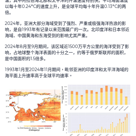
温，其中阿拉伯海北部和太平洋的升温速度特别快。平均海面温度
以每十年
0.24°C
的速度上升，是全球平均每十年升温
0.13°C
的两
倍。
2024
年，亚洲大部分海域受到了强烈、严重或极强海洋热浪的影
响，是自
1993
年有记录以来范围最广的一次。北印度洋和日本邻近
海域、中国黄海和东海受到的影响尤其严重。
2024
年
8
月至
9
月期间，该区域近
1500
万平方公里的海洋受到了影
响，占地球整个海洋表面的十分之一，约等于俄罗斯联邦的面积，
是中国面积的
1.5
倍多。
1993
年
1
月至
2024
年
11
月期间，毗邻亚洲的印度洋和太平洋海域的
海平面上升速率高于全球平均速率。