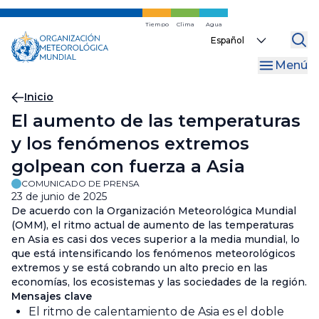
Ir
al
Tiempo
Clima
Agua
Select
contenido
your
principal
Menú
language
Migas
Inicio
El aumento de las temperaturas
de
y los fenómenos extremos
pan
golpean con fuerza a Asia
COMUNICADO DE PRENSA
23 de junio de 2025
De acuerdo con la Organización Meteorológica Mundial
(OMM), el ritmo actual de aumento de las temperaturas
en Asia es casi dos veces superior a la media mundial, lo
que está intensificando los fenómenos meteorológicos
extremos y se está cobrando un alto precio en las
economías, los ecosistemas y las sociedades de la región.
Mensajes clave
El ritmo de calentamiento de Asia es el doble