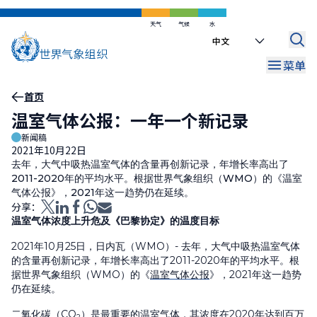
跳
到
天气
气候
水
Select
主
your
要
菜单
language
内
容
面
首页
温室气体公报：一年一个新记录
包
新闻稿
屑
2021年10月22日
去年，大气中吸热温室气体的含量再创新记录，年增长率高出了
2011-2020年的平均水平。根据世界气象组织（WMO）的《温室
气体公报》，2021年这一趋势仍在延续。
分享：
温室气体浓度上升危及《巴黎协定》的温度目标
2021年10月25日，日内瓦（WMO）- 去年，大气中吸热温室气体
的含量再创新记录，年增长率高出了2011-2020年的平均水平。根
据世界气象组织（WMO）的《
温室气体公报
》，2021年这一趋势
仍在延续。
二氧化碳（CO
）是最重要的温室气体，其浓度在2020年达到百万