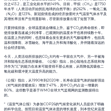
2
分之413.2，是工业化前水平的149%。目前，甲烷（CH
）是1750
4
年水平（人类活动开始扰乱地球的自然平衡）的262%，一氧化二氮
（N
O）是123%。新冠疫情造成的经济放缓对大气温室气体水平及
2
其增长率没有产生明显影响，尽管新排放量出现了短暂下降。
只要持续排放，全球温度就会继续上升。鉴于CO
的寿命很长，即
2
使排放量迅速减少到净零，已观测到的温度水平也将持续数十年。
在温度上升的同时，也意味着会发生更多的天气极端事件，包括高
温和强降雨、冰雪融化、海平面上升和海洋酸化，并伴随着深远的
社会经济影响。
今天，人类活动所排放的CO
大约有一半留在大气中。另一半被海
2
洋和陆地生态系统所吸收。《公报》指出，担心陆地生态系统和海
洋作为“汇”的能力在未来可能变得不那么有效，从而降低其吸收二
氧化碳和缓冲更大温度升高的能力。
《公报》指出，从1990年到2020年，长寿命温室气体的辐射强迫
（对气候的变暖效应）增加了47%，其中CO
约占这一增量的
2
80%。这些数字是基于WMO全球大气监视网的监测数据得出
的。
“《温室气体公报》为参加COP26的气候变化谈判人员提供了明确
的科学信息。按照目前温室气体浓度的增长速度，到本世纪末温度