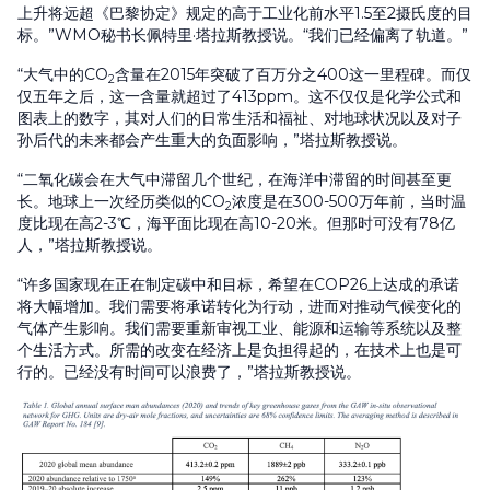
上升将远超《巴黎协定》规定的高于工业化前水平1.5至2摄氏度的目
标。”WMO秘书长佩特里·塔拉斯教授说。“我们已经偏离了轨道。”
“大气中的CO
含量在2015年突破了百万分之400这一里程碑。而仅
2
仅五年之后，这一含量就超过了413ppm。这不仅仅是化学公式和
图表上的数字，其对人们的日常生活和福祉、对地球状况以及对子
孙后代的未来都会产生重大的负面影响，”塔拉斯教授说。
“二氧化碳会在大气中滞留几个世纪，在海洋中滞留的时间甚至更
长。地球上一次经历类似的CO
浓度是在300-500万年前，当时温
2
度比现在高2-3℃，海平面比现在高10-20米。但那时可没有78亿
人，”塔拉斯教授说。
“许多国家现在正在制定碳中和目标，希望在COP26上达成的承诺
将大幅增加。我们需要将承诺转化为行动，进而对推动气候变化的
气体产生影响。我们需要重新审视工业、能源和运输等系统以及整
个生活方式。所需的改变在经济上是负担得起的，在技术上也是可
行的。已经没有时间可以浪费了，”塔拉斯教授说。