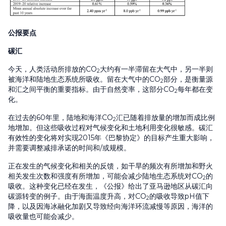
公报要点
碳汇
今天，人类活动所排放的CO
大约有一半滞留在大气中，另一半则
2
被海洋和陆地生态系统所吸收。留在大气中的CO
部分，是衡量源
2
和汇之间平衡的重要指标。由于自然变率，这部分CO
每年都在变
2
化。
在过去的60年里，陆地和海洋CO
汇已随着排放量的增加而成比例
2
地增加。但这些吸收过程对气候变化和土地利用变化很敏感。碳汇
有效性的变化将对实现2015年《巴黎协定》的目标产生重大影响，
并需要调整减排承诺的时间和/或规模。
正在发生的气候变化和相关的反馈，如干旱的频次有所增加和野火
相关发生次数和强度有所增加，可能会减少陆地生态系统对CO
的
2
吸收。这种变化已经在发生，《公报》给出了亚马逊地区从碳汇向
碳源转变的例子。由于海面温度升高，对CO
的吸收导致pH值下
2
降，以及因海冰融化加剧又导致经向海洋环流减慢等原因，海洋的
吸收量也可能会减少。