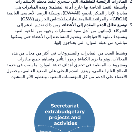
المبادرات الرئيسية للمنظمة،
التي سيجري تنفيذ معظم الاستثمارات
وأنشطة التنفيذ الخاصة بها خارج أمانة المنظمة؛ وهذه المبادرات هي:
مبادرة الإنذار المبكر للجميع (EW4All)
، و
شبكة الرصد الأساسي العالمية
(GBON)
، و
المراقبة العالمية لغازات الاحتباس الحراري (G3W)
.
توسيع نطاق الدعم المقدم إلى الأعضاء،
ومن ذلك تقديم الدعم إلى
الشركاء الإنمائيين من أجل تنفيذ استثمارات وجيهة من الناحية الفنية
وتستهدف تلبية الاحتياجات، وتقديم المساعدة إلى الأعضاء حتى يتمكنوا
مباشرة من تعبئة الموارد التي يحتاجون إليها.
وينشط العديد من المبادرات والمشروعات في أكثر من مجال من هذه
المجالات، وهو ما يزيد الكفاءة ويعزز التأثير. وتساهم جميع مبادرات
ومشروعات المنظمة في تحقيق أهداف تعبئة الموارد بما يصب في خدمة
الصالح العام العالمي، ويعزز التقدم البحثي على الصعيد العالمي، وحصول
الأعضاء على الدعم من كل المؤسسات المعنية، وتعظيم الأثر المنشود.