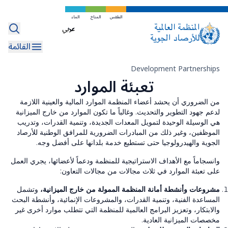
تخطي
إلى
الطقس
المناخ
الماء
Select
المحتوى
your
الرئيسي
القائمة
language
مسار
Development Partnerships
تعبئة الموارد
التنقل
من الضروري أن يحشد أعضاء المنظمة الموارد المالية والعينية اللازمة
لدعم جهود التطوير والتحديث. وغالباً ما تكون الموارد من خارج الميزانية
هي الوسيلة الوحيدة لتمويل المعدات الجديدة، وتنمية القدرات، وتدريب
الموظفين، وغير ذلك من المبادرات الضرورية للمرافق الوطنية للأرصاد
الجوية والهيدرولوجيا حتى تستطيع خدمة بلدانها على أفضل وجه.
وانسجاماً مع الأهداف الاستراتيجية للمنظمة ودعماً لأعضائها، يجري العمل
على تعبئة الموارد في ثلاث مجالات من مجالات التعاون:
مشروعات وأنشطة أمانة المنظمة الممولة من خارج الميزانية،
وتشمل
المساعدة الفنية، وتنمية القدرات، والمشروعات الإنمائية، وأنشطة البحث
والابتكار، وتعزيز البرامج العالمية للمنظمة التي تتطلب موارد أخرى غير
مخصصات الميزانية العادية.