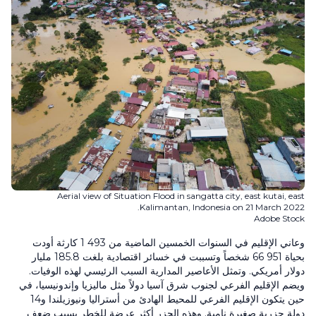
Aerial view of Situation Flood in sangatta city, east kutai, east
Kalimantan, Indonesia on 21 March 2022.
Adobe Stock
وعاني الإقليم في السنوات الخمسين الماضية من 493 1 كارثة أودت
بحياة 951 66 شخصاً وتسببت في خسائر اقتصادية بلغت 185.8 مليار
دولار أمريكي. وتمثل الأعاصير المدارية السبب الرئيسي لهذه الوفيات.
ويضم الإقليم الفرعي لجنوب شرق آسيا دولاً مثل ماليزيا وإندونيسيا، في
حين يتكون الإقليم الفرعي للمحيط الهادئ من أستراليا ونيوزيلندا و14
دولة جزرية صغيرة نامية. وهذه الجزر أكثر عرضة للخطر بسبب ضعف