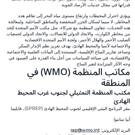
قدراتها في مجال خدمات الأرصاد الجوية.
ويؤدي احترار المحيطات وارتفاع مستوى مياه البحر إلى تفاقم هذه
المخاطر، لا سيما لسكان الجزر المنخفضة والمناطق الساحلية. ولمعالجة
هذه التحديات، تتعاون المنظمة مع شركاء، مثل مكتب الأمم المتحدة للحد
من مخاطر الكوارث، والاتحاد الدولي للاتصالات، والاتحاد الدولي لجمعيات
الصليب الأحمر والهلال الأحمر، ولجنة الأمم المتحدة الاقتصادية
والاجتماعية لآسيا والمحيط الهادئ، بهدف تعزيز نظم الإنذار المبكر.
وتساعد تقارير المناخ الإقليمية، المستندة إلى البيانات العلمية والاجتماعية
والاقتصادية، في صياغة السياسات من أجل بناء القدرة على الصمود في
وجه الآثار المتزايدة لتغير المناخ.
مكاتب المنظمة (WMO) في
المنطقة
مكتب المنظمة التمثيلي لجنوب غرب المحيط
الهادئ
مقر البرنامج البيئي الإقليمي لجنوب المحيط الهادئ (SPREP)، فايليما
آبيا ساموا
البريد الإلكتروني:
rap@wmo.int