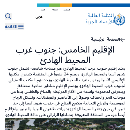
تخطي
إلى
الطقس
المناخ
الماء
Select
المحتوى
your
الرئيسي
القائمة
language
مسار
الصفحة الرئيسية
الإقليم الخامس: جنوب غرب
التنقل
المحيط الهادئ
يمتد إقليم جنوب غرب المحيط الهادئ عبر مساحة شاسعة تشمل جنوب
شرق آسيا والمحيط الهادئ، ويضم 24 عضواً في المنظمة يتبعون ‏مكتبها
الإقليمي ‎‏لآسيا وجنوب غرب المحيط الهادئ، ويخدمهم المكتب التمثيلي
لجنوب غرب المحيط الهادئ. ويضم الإقليم مناطق مناخية مختلفة،
ويتعرض لمجموعة واسعة من الآثار المرتبطة بالمناخ والطقس بدءاً من
موجات الحر والجفاف وصولاً إلى الأعاصير والفيضانات. وتشكل الرياح
الموسمية والرياح التجارية ملامح المناخ في جنوب شرق آسيا إلى حد
كبير، في حين يتأثر المحيط الهادئ بدورات ظاهرتي النينيا والنينيو. والإقليم
أيضاً جزء من المنطقة المعروفة بنشاطها الزلزالي على حافة المحيط الهادئ.