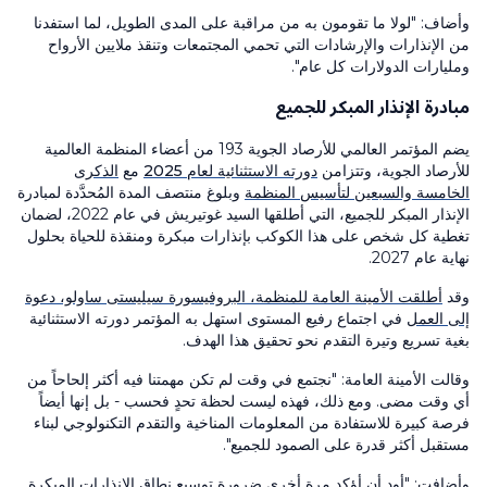
وأضاف: "لولا ما تقومون به من مراقبة على المدى الطويل، لما استفدنا
من الإنذارات والإرشادات التي تحمي المجتمعات وتنقذ ملايين الأرواح
ومليارات الدولارات كل عام".
مبادرة الإنذار المبكر للجميع
يضم المؤتمر العالمي للأرصاد الجوية 193 من أعضاء المنظمة العالمية
للأرصاد الجوية، وتتزامن
دورته الاستثنائية لعام 2025
مع
الذكرى
الخامسة والسبعين لتأسيس المنظمة
وبلوغ منتصف المدة المُحدَّدة لمبادرة
الإنذار المبكر للجميع، التي أطلقها السيد غوتيريش في عام 2022، لضمان
تغطية كل شخص على هذا الكوكب بإنذارات مبكرة ومنقذة للحياة بحلول
نهاية عام 2027.
وقد
أطلقت الأمينة العامة للمنظمة، البروفيسورة سيليستى ساولو، دعوة
إلى العمل
في اجتماع رفيع المستوى استهل به المؤتمر دورته الاستثنائية
بغية تسريع وتيرة التقدم نحو تحقيق هذا الهدف.
وقالت الأمينة العامة: "نجتمع في وقت لم تكن مهمتنا فيه أكثر إلحاحاً من
أي وقت مضى. ومع ذلك، فهذه ليست لحظة تحدٍ فحسب - بل إنها أيضاً
فرصة كبيرة للاستفادة من المعلومات المناخية والتقدم التكنولوجي لبناء
مستقبل أكثر قدرة على الصمود للجميع".
وأضافت: "أود أن أؤكد مرة أخرى ضرورة توسيع نطاق الإنذارات المبكرة