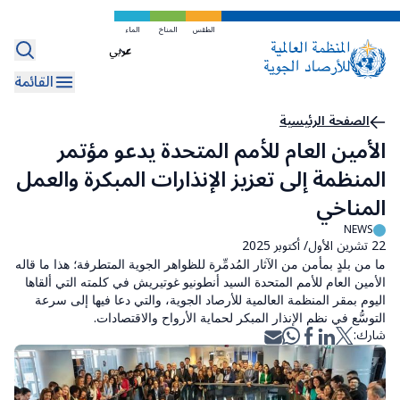
تخطي
إلى
الطقس
المناخ
الماء
Select
المحتوى
your
الرئيسي
القائمة
language
مسار
الصفحة الرئيسية
الأمين العام للأمم المتحدة يدعو مؤتمر
التنقل
المنظمة إلى تعزيز الإنذارات المبكرة والعمل
المناخي
NEWS
22 تشرين الأول/ أكتوبر 2025
ما من بلدٍ بمأمن من الآثار المُدمِّرة للظواهر الجوية المتطرفة؛ هذا ما قاله
الأمين العام للأمم المتحدة السيد أنطونيو غوتيريش في كلمته التي ألقاها
اليوم بمقر المنظمة العالمية للأرصاد الجوية، والتي دعا فيها إلى سرعة
التوسُّع في نظم الإنذار المبكر لحماية الأرواح والاقتصادات.
شارك: