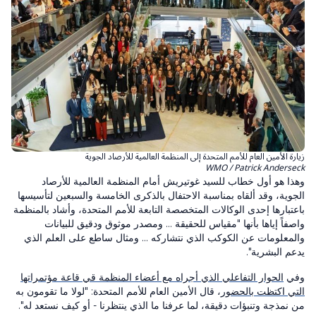
زيارة الأمين العام للأمم المتحدة إلى المنظمة العالمية للأرصاد الجوية
WMO / Patrick Anderseck
وهذا هو أول خطاب للسيد غوتيريش أمام المنظمة العالمية للأرصاد
الجوية، وقد ألقاه بمناسبة الاحتفال بالذكرى الخامسة والسبعين لتأسيسها
باعتبارها إحدى الوكالات المتخصصة التابعة للأمم المتحدة، وأشاد بالمنظمة
واصفاً إياها بأنها "مقياس للحقيقة ... ومصدر موثوق ودقيق للبيانات
والمعلومات عن الكوكب الذي نتشاركه ... ومثال ساطع على العلم الذي
يدعم البشرية".
وفي
الحوار التفاعلي الذي أجراه مع أعضاء المنظمة قي قاعة مؤتمراتها
التي اكتظت بالحضور
، قال الأمين العام للأمم المتحدة: "لولا ما تقومون به
من نمذجة وتنبؤات دقيقة، لما عرفنا ما الذي ينتظرنا - أو كيف نستعد له".