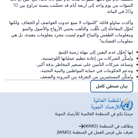
التنبؤات من يوم واحد إلى أربعة أيام قد تحسَّنت بنسبة تتراوح بين 10
و20 في المائة.
وأكدت ساولو قائلة: "التنبؤات لا تمنع حدوث العواصف أو الجفاف. ولكنها
تُحوِّل المفاجأة إلى تأهُّب. والتأهب يحمي الأرواح والأصول والنمو.
ومعلومات الطقس والمناخ اليوم ليست مجرد معلومات مفيدة، بل هي
معلومات اقتصادية".
إنها تُحوِّل عدم اليقين إلى مهلة زمنية للتنبؤ،
وتُمكِّن الشركات من إعادة تنظيم عملياتها اللوجستية،
وتساعد شركات التأمين على تسعير المخاطر بدقة أكبر،
وتدعم الحكومات في حماية المواطنين والبنية التحتية،
وتُمكِّن المستثمرين من التفرقة بين المرونة والضعف.
بيان صحفي كامل
مرحبًا بكم في المنظمة العالمية للأرصاد الجوية
وظائف في المنظمة (WMO)
تعرف على فرص العمل في المنظمة (WMO)