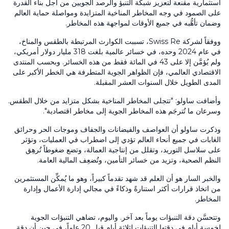
استثمارية مقنعة لتعزيز شبكة التنبؤ والرصد الجويين من أجل بناء القدرة
على الصمود في وجه المخاطر المناخية المتزايدة ومواصلة حماية العالم
وضمان تأهُّبه في جميع الأوقات لمواجهة هذه المخاطر.
ووفقاً لشركة Swiss Re، تسببت الكوارث المرتبطة بالطقس والمناخ،
في عام 2024 وحده، في خسائر عالمية بلغت 318 مليار دولار أمريكي،
ولم يُؤمَّن إلا على 43 في المائة فقط من هذه الخسائر. وبحسب المنتدى
الاقتصادي العالمي، فإن الظواهر الجوية المتطرفة هي الخطر الأكبر على
المدى الطويل خلال السنوات العشر المقبلة.
وأضافت ساولو: "تتجلى المخاطر المناخية بشكل متزايد من خلال الطقس.
وسرعان ما تُترجَم هذه المخاطر الجوية إلى مخاطر اقتصادية".
وذكرت ساولو أن العواصف والفيضانات والجفاف وموجات الحر وحرائق
الغابات في جميع أنحاء العالم تؤدي إلى اضطراب في العمليات، وتؤثر
على سلاسل التوريد، وتقلل من إنتاجية العمالة، وتضع ضغوطاً تُرهِق
النظم الصحية، وتزيد من خسائر التأمين، وتُضعِف المالية العامة.
والخبر السار هو أن العلم قد شهد تقدماً كبيراً، وهو ما يُمكِّن المستثمرين
من اتخاذ قرارات أكثر استنارةً وذكاءً في مجالي إدارة الأعمال وإدارة
المخاطر.
وتتحسَّن دقة التنبؤات يوماً بعد آخر. واليوم، تضاهي التنبؤات الجوية
لخمسة أيام في دقتها التنبؤات لثلاثة أيام قبل 20 عاماً، في حين أن دقة