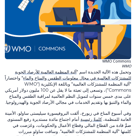
WMO Commons
WMO
وتحمل هذه الآلية الجديدة اسم "
آلية المنظمة العالمية للأرصاد الجوية
للمشترَكات العالمية في مجال معلومات الطقس والمناخ والماء
" واختصاراً
"آلية المنظمة للمشترَكات العالمية" وباللغة الإنكليزية (“WMO
Commons”)، وتسعى إلى تعبئة ما لا يقل عن 100 مليون دولار أمريكي
على مدى خمس سنوات لتمويل النظم العالمية لمراقبة الطقس والمناخ
والماء والتنبؤ بها وتقديم الخدمات في مجالي الأرصاد الجوية والهيدرولوجيا.
وفي أسبوع المناخ في زيورخ، ألقت البروفيسورة سيليستى ساولو، الأمينة
العامة للمنظمة،
كلمةً رئيسية
أمام اجتماع مائدة مستديرة رفيع المستوى
ضمَّ قادة من القطاع المالي وقطاع الأعمال والحكومات، وعَرَضت في
كلمتها "آلية المنظمة للمشترَكات العالمية". وساقت ساولو مبررات