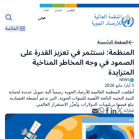
تخطي
إلى
الطقس
المناخ
الماء
Select
المحتوى
your
الرئيسي
القائمة
language
مسار
الصفحة الرئيسية
المنظمة: نستثمر في تعزيز القدرة على
التنقل
الصمود في وجه المخاطر المناخية
المتزايدة
NEWS
5 أيار/ مايو 2026
أطلقت المنظمة العالمية للأرصاد الجوية رسمياً آلية تمويل جديدة لحماية
البنية التحتية البالغة الأهمية للتنبؤات الجوية، التي تدعم أنشطة اقتصادية
تبلغ قيمتها تريليونات الدولارات وتُعزِّز الاستقرار العالمي.
شارك: