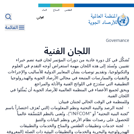
تخطي
إلى
الطقس
المناخ
الماء
Select
المحتوى
your
الرئيسي
القائمة
language
مسار
Governance
اللجان الفنية
التنقل
تُشكَّل في كل دورة عادية من دورات المؤتمر لجان فنية تضم خبراء
تقنيين. وتُسنَد إلى هذه اللجان مهمة استعراض أوجه التقدم في العلوم
والتكنولوجيا، وتقديم توصيات بشأن المعايير الدولية للأساليب والإجراءات
والتقنيات والممارسات المتبعة في مجالي الأرصاد الجوية والهيدرولوجيا
التطبيقية التي ستُدرَج في اللوائح الفنية والأدلة والمراجع.
ويحق لجميع الأعضاء في المنظمة العالمية للأرصاد الجوية أن يُمثَّلوا في
اللجان الفنية.
وللمنظمة في الوقت الحالي لجنتان فنيتان:
• لجنة الرصد والبنية التحتية ونظم المعلومات (التي تُعرَف اختصاراً باسم
"لجنة البنية التحتية" أو “INFCOM”)، وتُعنى بالنظم المُنسَّقة عالمياً
للحصول على رصدات نظام الأرض ونظم البيانات والتنبؤ
• لجنة خدمات وتطبيقات الطقس والمناخ والخدمات والتطبيقات
الهيدرولوجية والبحرية والخدمات والتطبيقات البيئية ذات الصلة (المعروفة