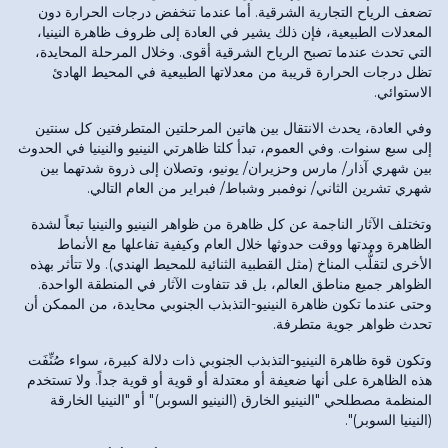
تضعف الرياح التجارية الشرقية. أما عندما تنخفض درجات الحرارة دون
المعدلات الطبيعية، فإن ذلك يشير في العادة إلى ظروف ظاهرة النينيا،
التي تحدث عندما تصبح الرياح الشرقية أقوى. وخلال المرحلة المحايدة،
تظل درجات الحرارة قريبة من معدلاتها الطبيعية في المحيط الهادئ
الاستوائي.
وفي العادة، يحدث الانتقال بين هاتين المرحلتين المتطرفتين كل سنتين
إلى سبع سنوات. وفي العموم، تبدأ كلتا ظاهرتي النينيو والنينيا في الحدوث
بين شهري آذار/ مارس وحزيران/ يونيو، وتصلان إلى ذروة شدتهما بين
شهري تشرين الثاني/ نوفمبر وشباط/ فبراير من العام التالي.
وتختلف الآثار الناجمة عن كل ظاهرة من ظواهر النينيو والنينيا تبعاً لشدة
الظاهرة ومدتها ووقت حدوثها خلال العام وكيفية تفاعلها مع الأنماط
الأخرى لتقلُّب المناخ (مثل القطبية الثنائية للمحيط الهندي). ولا تتأثر بهذه
الظواهر جميع مناطق العالم، بل قد تتفاوت الآثار في المنطقة الواحدة.
وحتى عندما تكون ظاهرة النينيو-التذبذب الجنوبي محايدة، من الممكن أن
تحدث ظواهر جوية متطرفة.
وتكون قوة ظاهرة النينيو-التذبذب الجنوبي ذات دلالة كبيرة، سواء صُنِّفَت
هذه الظاهرة على أنها ضعيفة أو معتدلة أو قوية أو قوية جداً. ولا تستخدم
المنظمة مصطلحي "النينيو الخارق (النينيو السوبر)" أو "النينيا الخارقة
(النينيا السوبر)".