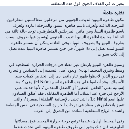
بتغيرات في الغلاف الجوي فوق هذه المنطقة.
نظرة عامة
تتكون ظاهرة النينيو-التذبذب الجنوبي من مرحلتين متعاكستين متطرفتين:
المرحلة الدافئة وتُعرَف باسم ظاهرة النينيو، والمرحلة الباردة وتُعرَف
باسم ظاهرة النينيا. وبين هاتين المرحلتين المتطرفتين، توجد حالة ثالثة هي
الحالة المحايدة لظاهرة النينيو-التذبذب الجنوبي (وتسود فيها ظروف ليست
بظروف النينيو ولا بظروف النينيا). وفي العادة، يمكن أن تستمر ظاهرة
النينيو لمدة تصل إلى 18 شهراً، في حين تستمر ظاهرة النينيا لمدة تصل
إلى ثلاث سنوات.
وتتميز ظاهرة النينيو بارتفاع غير معتاد في درجات الحرارة السطحية في
وسط وشرق المحيط الهادئ. ويعود أصل التسمية إلى الصيادين والبحارة
في بيرو الذين لاحظوا ظهور تيار دافئ أدى إلى انخفاض كميات صيد
الأسماك، وقد أطلقوا على هذه الظاهرة اسم (El Niño) وهي كلمة
إسبانية تعني "الطفل الصغير" أو "الطفل المقدس"، لأنها حدثت على
الأرجح في فترة عيد الميلاد. أما الظاهرة المقابلة، فقد أطلق الصيادون
عليها اسم (La Niña)، التي تعني بالإسبانية "الطفلة الصغيرة"، والتي
تتميز بانخفاض غير معتاد في درجات الحرارة السطحية في نفس المنطقة
واشتداد الرياح السطحية السائدة من الشرق إلى الغرب.
وفي المحيط الهادئ، عندما ترتفع درجة حرارة المحيط فوق معدلاتها
الطبيعية، فإن ذلك يشير إلى ظروف ظاهرة النينيو، التي تحدث عندما