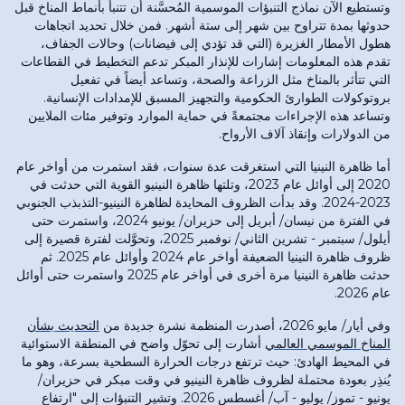
وتستطيع الآن نماذج التنبؤات الموسمية المُحسَّنة أن تتنبأ بأنماط المناخ قبل
حدوثها بمدة تتراوح بين شهر إلى ستة أشهر. فمن خلال تحديد اتجاهات
هطول الأمطار الغزيرة (التي قد تؤدي إلى فيضانات) وحالات الجفاف،
تقدم هذه المعلومات إشارات للإنذار المبكر تدعم التخطيط في القطاعات
التي تتأثر بالمناخ مثل الزراعة والصحة، وتساعد أيضاً في تفعيل
بروتوكولات الطوارئ الحكومية والتجهيز المسبق للإمدادات الإنسانية.
وتساعد هذه الإجراءات مجتمعةً في حماية الموارد وتوفير مئات الملايين
من الدولارات وإنقاذ آلاف الأرواح.
أما ظاهرة النينيا التي استغرقت عدة سنوات، فقد استمرت من أواخر عام
2020 إلى أوائل عام 2023، وتلتها ظاهرة النينيو القوية التي حدثت في
2023-2024. وقد بدأت الظروف المحايدة لظاهرة النينيو-التذبذب الجنوبي
في الفترة من نيسان/ أبريل إلى حزيران/ يونيو 2024، واستمرت حتى
أيلول/ سبتمبر - تشرين الثاني/ نوفمبر 2025، وتحوَّلت لفترة قصيرة إلى
ظروف ظاهرة النينيا الضعيفة أواخر عام 2024 وأوائل عام 2025. ثم
حدثت ظاهرة النينيا مرة أخرى في أواخر عام 2025 واستمرت حتى أوائل
عام 2026.
وفي أيار/ مايو 2026، أصدرت المنظمة نشرة جديدة من
التحديث بشأن
المناخ الموسمي العالمي
أشارت إلى تحوّل واضح في المنطقة الاستوائية
في المحيط الهادئ: حيث ترتفع درجات الحرارة السطحية بسرعة، وهو ما
يُنذِر بعودة محتملة لظروف ظاهرة النينيو في وقت مبكر في حزيران/
يونيو - تموز/ يوليو - آب/ أغسطس 2026. وتشير التنبؤات إلى "ارتفاع