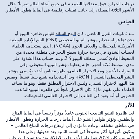
درجات الحرارة فوق معدلاتها الطبيعية في جميع أنحاء العالم تقريباً" خلال
الأشهر الثلاثة المقبلة، إلى جانب تقلبات إقليمية في أنماط هطول الأمطار.
القياس
منذ ثمانينات القرن الماضي، كان
النهج السائد
لقياس ظاهرة النينيو أو
تحديدها هو استخدام مؤشر النينيو المحيطي (ONI) التابع للإدارة الوطنية
الأمريكية للمحيطات والغلاف الجوي (NOAA)، الذي يستخدمه العلماء
لحساب الشذوذ في درجة حرارة سطح البحر في منطقة محددة من
المحيط الهادئ تُسمى منطقة النينيو 3.4. وعند حساب هذا الشذوذ على
مدى متوسط ثلاثة أشهر، فإنه يعطينا مؤشر النينيو المحيطي. وفي
السنوات الأخيرة ومع الاحترار العالمي، ظهر مقياس أحدث يُسمى مؤشر
النينيو المحيطي النسبي (RONI)، وبدأ استخدامه يتسع شيئاً فشيئاً. ويقيس
هذا النهج الاحترار النسبي، وليس الاحترار المطلق فقط، وهو ما يساعد
العلماء على تقييم ما إذا كان الاحترار ناتجاً عن ظاهرة النينيو-التذبذب
الجنوبي أو أنه يعود في الغالب إلى الاحترار العالمي للمحيطات.
الأثر
تُعَد ظاهرة النينيو-التذبذب الجنوبي عاملاً مؤثراً رئيسياً في أنماط المناخ
والطقس. وتؤثر ظواهر النينيو على أنماط درجات الحرارة وهطول الأمطار
في مناطق مختلفة، وعادة ما تؤدي إلى ارتفاع درجات المناخ العالمي –
وتكون تأثيراتها أكثر وضوحاً في السنة الثانية بعد حدوثها. وعلى هذا
الأساس، كان 2024 هو العام الأحر على الإطلاق منذ بدء تسجيل درجات