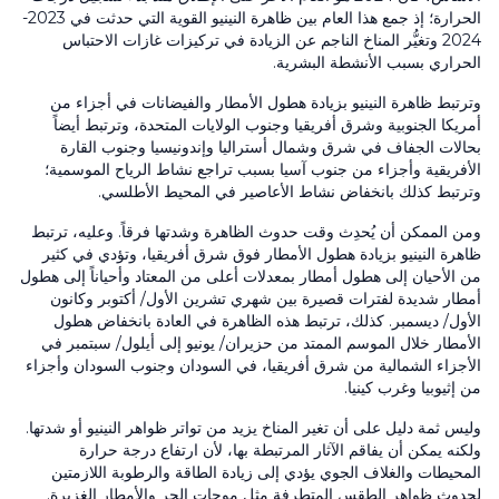
الحرارة؛ إذ جمع هذا العام بين ظاهرة النينيو القوية التي حدثت في 2023-
2024 وتغيُّر المناخ الناجم عن الزيادة في تركيزات غازات الاحتباس
الحراري بسبب الأنشطة البشرية.
وترتبط ظاهرة النينيو بزيادة هطول الأمطار والفيضانات في أجزاء من
أمريكا الجنوبية وشرق أفريقيا وجنوب الولايات المتحدة، وترتبط أيضاً
بحالات الجفاف في شرق وشمال أستراليا وإندونيسيا وجنوب القارة
الأفريقية وأجزاء من جنوب آسيا بسبب تراجع نشاط الرياح الموسمية؛
وترتبط كذلك بانخفاض نشاط الأعاصير في المحيط الأطلسي.
ومن الممكن أن يُحدِث وقت حدوث الظاهرة وشدتها فرقاً. وعليه، ترتبط
ظاهرة النينيو بزيادة هطول الأمطار فوق شرق أفريقيا، وتؤدي في كثير
من الأحيان إلى هطول أمطار بمعدلات أعلى من المعتاد وأحياناً إلى هطول
أمطار شديدة لفترات قصيرة بين شهري تشرين الأول/ أكتوبر وكانون
الأول/ ديسمبر. كذلك، ترتبط هذه الظاهرة في العادة بانخفاض هطول
الأمطار خلال الموسم الممتد من حزيران/ يونيو إلى أيلول/ سبتمبر في
الأجزاء الشمالية من شرق أفريقيا، في السودان وجنوب السودان وأجزاء
من إثيوبيا وغرب كينيا.
وليس ثمة دليل على أن تغير المناخ يزيد من تواتر ظواهر النينيو أو شدتها.
ولكنه يمكن أن يفاقم الآثار المرتبطة بها، لأن ارتفاع درجة حرارة
المحيطات والغلاف الجوي يؤدي إلى زيادة الطاقة والرطوبة اللازمتين
لحدوث ظواهر الطقس المتطرفة مثل موجات الحر والأمطار الغزيرة.