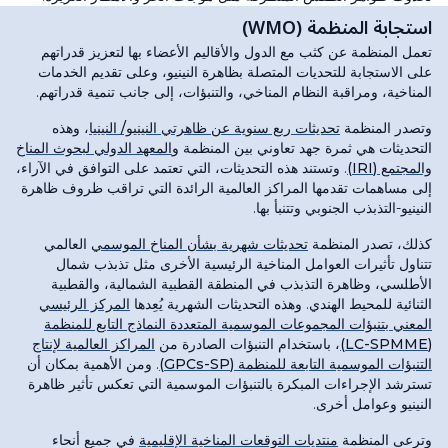
استجابة المنظمة (WMO)
تعمل المنظمة عن كثب مع الدول والأقاليم الأعضاء بها لتعزيز قدراتهم
على الاستجابة للتحديات المتصلة بظاهرة النينيو، وعلى تقديم الخدمات
المناخية، ومراقبة النظام المناخي، والتنبؤات، إلى جانب تنمية قدراتهم.
وتصدر المنظمة
تحديثات ربع سنوية عن ظاهرتي النينيو/ النينيا
، وهذه
التحديثات هي ثمرة جهد تعاوني بين المنظمة و
المعهد الدولي لبحوث المناخ
والمجتمع (IRI)
. وتستند هذه التحديثات، التي تعتمد على التوافق في الآراء،
إلى مساهمات تقدمها المراكز العالمية الرائدة التي تراقب ظروف ظاهرة
النينيو-التذبذب الجنوبي وتتنبأ بها.
كذلك، تصدر المنظمة
تحديثات شهرية بشأن المناخ الموسمي
العالمي
تتناول تأثيرات العوامل المناخية الرئيسية الأخرى مثل تذبذب شمال
الأطلسي، وظاهرة التذبذب في المنطقة القطبية الشمالية، والقطبية
الثنائية للمحيط الهندي. وهذه التحديثات الشهرية يُعِدها
المركز الرئيسي
المعني بتنبؤات المجموعات الموسمية المتعددة النماذج التابع للمنظمة
(LC-SPMME)
، باستخدام التنبؤات الصادرة من
المراكز العالمية لإنتاج
التنبؤات الموسمية التابعة للمنظمة (GPCs-SP)
. ومن الأهمية بمكان أن
تسترشد الإجراءات المبكرة بالتنبؤات الموسمية التي تعكس تأثير ظاهرة
النينيو وعوامل أخرى.
وترعى المنظمة
منتديات التوقعات المناخية الإقليمية
في جميع أنحاء