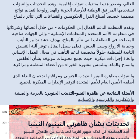
العالم، وتصدر هذه المنتديات تنبؤات إقليمية. وهذه التحديثات والتنبؤات
تستخدمها المرافق الوطنية للأرصاد الجوية والهيدرولوجيا لتقديم نواتج
مصممة خصيصاً لصناع القرار الحكوميين والقطاعات التي تتأثر بالمناخ.
وتقدم المنظمة الدعم الفعال إلى الحكومات - من خلال أعضائها وشركائها
في منظومة الأمم المتحدة والمنظمات الإنسانية - وإلى الجهات صاحبة
المصلحة في القطاعات التي تتأثر بالمناخ، بهدف حشد تدابير التأهب
وحماية الأرواح وسبل العيش. فعلى سبيل المثال، توفر
آلية التنسيق
التابعة للمنظمة
حلولاً مخصصة لدعم التأهب في مجال العمل الإنساني
واتخاذ إجراءات مبكرة، حيث تجمع معلومات موثوقة بشأن الطقس
والمناخ والماء، وتلتمس مشورة الخبراء من أعضاء المنظمة ومراكزها.
والتنبؤات بظاهرة النينيو-التذبذب الجنوبي ومراقبتها تدعمان النداء الذي
أطلقه الأمين العام للأمم المتحدة لتوفير الإنذارات المبكرة للجميع.
الأسئلة الشائعة عن ظاهرة النينيو-التذبذب الجنوبي:
بالعربية
و
الصينية
و
الإنكليزية
و
الفرنسية
و
الإسبانية
تحديثات بشأن ظاهرتي النينيو/ النينيا
تُعِد المنظمة كل ثلاثة شهور تقريباً تحديثات عن ظاهرتي النينيو
والنينيا، وهذه التحديثات هي ثمرة جهد تعاوني بين المنظمة والمعهد