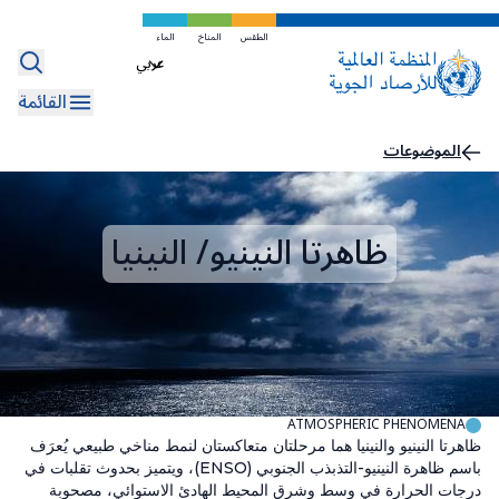
تخطي
إلى
الطقس
المناخ
الماء
Select
المحتوى
your
الرئيسي
القائمة
language
مسار
الموضوعات
التنقل
ظاهرتا النينيو/ النينيا
ATMOSPHERIC PHENOMENA
ظاهرتا النينيو والنينيا هما مرحلتان متعاكستان لنمط مناخي طبيعي يُعرَف
باسم ظاهرة النينيو-التذبذب الجنوبي (ENSO)، ويتميز بحدوث تقلبات في
درجات الحرارة في وسط وشرق المحيط الهادئ الاستوائي، مصحوبة