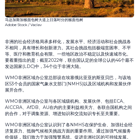
马达加斯加猴面包树大道上日落时分的猴面包树
Adobe Stock / Vaclav
非洲的社会经济格局承多样化，发展水平、经济活动和社会挑战各
不相同，具有增长和创新潜力。其社会挑战包括极端贫困率、不平
等、医疗和教育机会有限、一些地区政治不稳定以及快速城市化。
要着重指出的是：截至2022年，联合国认定的全球公认的46个最不
发达国家(LDC)中，34个位于非洲大陆。
WMO非洲区域办公室总部设在埃塞俄比亚亚的斯亚贝巴，与该地
区53个会员的国家气象水文部门(NMHS)以及区域机构和发展伙伴
展开合作。
WMO非洲区域办公室与各区域级机构、发展伙伴、包括ECA、
AICCRA、AfDB、AU在内的主要利益相关方、各联合国机构之间
的合作，对于调集资源、增进知识和交流知识专长至关重要。
WMO非洲区域办公室认识到了各NMHS在保护生命、加强社会经
济复原力、抵御气候相关挑战方面的重要作用。通过加强气候服务
价值链，我们致力于加强预警系统、促进非洲社区的可持续发展。