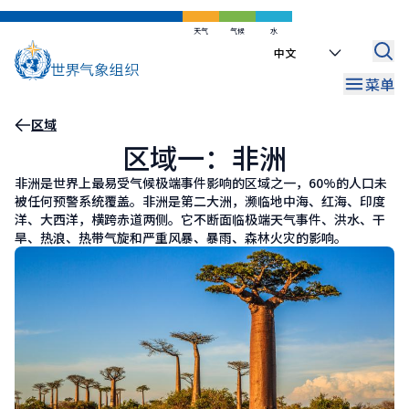
跳
到
天气
气候
水
Select
主
your
要
菜单
language
内
容
面
区域
区域一：非洲
包
屑
非洲是世界上最易受气候极端事件影响的区域之一，60%的人口未
被任何预警系统覆盖。非洲是第二大洲，濒临地中海、红海、印度
洋、大西洋，横跨赤道两侧。它不断面临极端天气事件、洪水、干
旱、热浪、热带气旋和严重风暴、暴雨、森林火灾的影响。